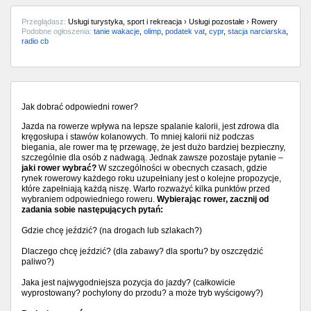
Przeglądasz:
Usługi turystyka, sport i rekreacja › Usługi pozostałe › Rowery
Podobne ogłoszenia:
tanie wakacje
,
olimp
,
podatek vat
,
cypr
,
stacja narciarska
,
radio cb
Jak dobrać odpowiedni rower?
Jazda na rowerze wpływa na lepsze spalanie kalorii, jest zdrowa dla
kręgosłupa i stawów kolanowych. To mniej kalorii niż podczas
biegania, ale rower ma tę przewagę, że jest dużo bardziej bezpieczny,
szczególnie dla osób z nadwagą. Jednak zawsze pozostaje pytanie –
jaki rower wybrać?
W szczególności w obecnych czasach, gdzie
rynek rowerowy każdego roku uzupełniany jest o kolejne propozycje,
które zapełniają każdą niszę. Warto rozważyć kilka punktów przed
wybraniem odpowiedniego roweru.
Wybierając rower, zacznij od
zadania sobie następujących pytań:
Gdzie chcę jeździć? (na drogach lub szlakach?)
Dlaczego chcę jeździć? (dla zabawy? dla sportu? by oszczędzić
paliwo?)
Jaka jest najwygodniejsza pozycja do jazdy? (całkowicie
wyprostowany? pochylony do przodu? a może tryb wyścigowy?)