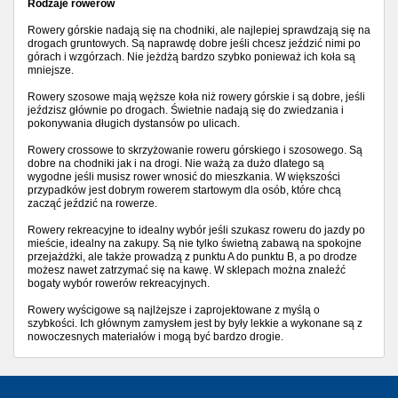
Rodzaje rowerów
Rowery górskie nadają się na chodniki, ale najlepiej sprawdzają się na
drogach gruntowych. Są naprawdę dobre jeśli chcesz jeździć nimi po
górach i wzgórzach. Nie jeżdżą bardzo szybko ponieważ ich koła są
mniejsze.
Rowery szosowe mają węższe koła niż rowery górskie i są dobre, jeśli
jeździsz głównie po drogach. Świetnie nadają się do zwiedzania i
pokonywania długich dystansów po ulicach.
Rowery crossowe to skrzyżowanie roweru górskiego i szosowego. Są
dobre na chodniki jak i na drogi. Nie ważą za dużo dlatego są
wygodne jeśli musisz rower wnosić do mieszkania. W większości
przypadków jest dobrym rowerem startowym dla osób, które chcą
zacząć jeździć na rowerze.
Rowery rekreacyjne to idealny wybór jeśli szukasz roweru do jazdy po
mieście, idealny na zakupy. Są nie tylko świetną zabawą na spokojne
przejażdżki, ale także prowadzą z punktu A do punktu B, a po drodze
możesz nawet zatrzymać się na kawę. W sklepach można znaleźć
bogaty wybór rowerów rekreacyjnych.
Rowery wyścigowe są najlżejsze i zaprojektowane z myślą o
szybkości. Ich głównym zamysłem jest by były lekkie a wykonane są z
nowoczesnych materiałów i mogą być bardzo drogie.