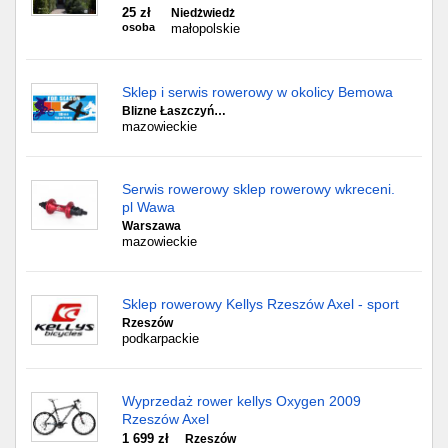
25 zł
Niedżwiedż
osoba
małopolskie
Sklep i serwis rowerowy w okolicy Bemowa
Blizne Łaszczyń…
mazowieckie
Serwis rowerowy sklep rowerowy wkreceni.
pl Wawa
Warszawa
mazowieckie
Sklep rowerowy Kellys Rzeszów Axel - sport
Rzeszów
podkarpackie
Wyprzedaż rower kellys Oxygen 2009
Rzeszów Axel
1 699 zł
Rzeszów