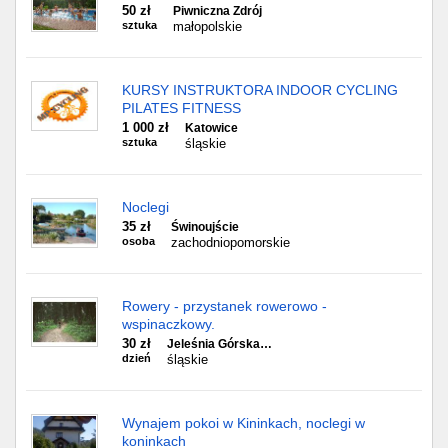
50 zł
Piwniczna Zdrój
sztuka
małopolskie
KURSY INSTRUKTORA INDOOR CYCLING
PILATES FITNESS
1 000 zł
Katowice
sztuka
śląskie
Noclegi
35 zł
Świnoujście
osoba
zachodniopomorskie
Rowery - przystanek rowerowo -
wspinaczkowy.
30 zł
Jeleśnia Górska…
dzień
śląskie
Wynajem pokoi w Kininkach, noclegi w
koninkach