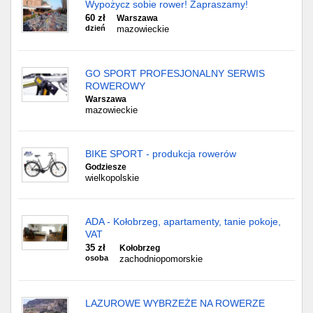
Wypożycz sobie rower! Zapraszamy!
60 zł
Warszawa
dzień
mazowieckie
GO SPORT PROFESJONALNY SERWIS
ROWEROWY
Warszawa
mazowieckie
BIKE SPORT - produkcja rowerów
Godziesze
wielkopolskie
ADA - Kołobrzeg, apartamenty, tanie pokoje,
VAT
35 zł
Kołobrzeg
osoba
zachodniopomorskie
LAZUROWE WYBRZEŻE NA ROWERZE