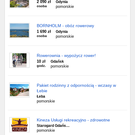
2 090 zł
Gdynia
osoba
pomorskie
BORNHOLM - obóz rowerowy
1 690 zł
Gdynia
osoba
pomorskie
Rowerownia - wypożycz rower!
10 zł
Gdańsk
godz.
pomorskie
Pakiet rodzinny z odpornością - wczasy w
Łebie
Łeba
pomorskie
Kineza Usługi rekreacyjno - zdrowotne
Starogard Gdańs…
pomorskie