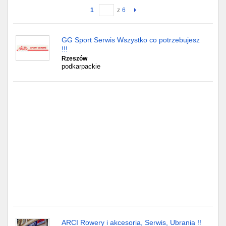
1
z
6
Gdańsk
GG Sport Serwis Wszystko co potrzebujesz
Chorzów
!!!
Rzeszów
Lublin
podkarpackie
Bydgoszcz
Rzeszów
Gdynia
Gliwice
Białystok
Kielce
ARCI Rowery i akcesoria, Serwis, Ubrania !!