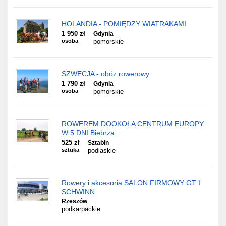
HOLANDIA - POMIĘDZY WIATRAKAMI
1 950 zł
Gdynia
osoba
pomorskie
SZWECJA - obóz rowerowy
1 790 zł
Gdynia
osoba
pomorskie
ROWEREM DOOKOŁA CENTRUM EUROPY
W 5 DNI Biebrza
525 zł
Sztabin
sztuka
podlaskie
Rowery i akcesoria SALON FIRMOWY GT I
SCHWINN
Rzeszów
podkarpackie