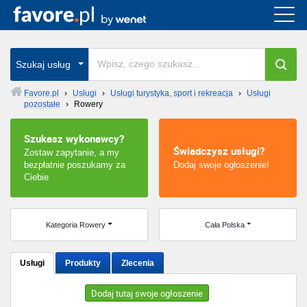
Cała Polska
wszystkie w całym kraju
Szukaj usług
Favore.pl
›
Usługi
›
Usługi turystyka, sport i rekreacja
›
Usługi
pozostałe
›
Rowery
Warszawa
Szukasz wykonawcy?
Wrocław
Świadczysz usługi?
Zostaw zapytanie, a my
bezpłatnie poszukamy za
Dodaj swoje ogłoszenie!
Kraków
Ciebie
Poznań
Kategoria Rowery
Cała Polska
Łódź
Usługi
Produkty
Zlecenia
Katowice
Dodaj tutaj swoje ogłoszenie
Szczecin