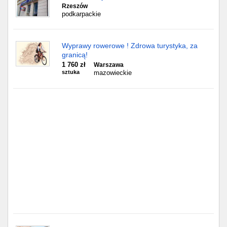
Częstochowa
Rzeszów
podkarpackie
Toruń
Wyprawy rowerowe ! Zdrowa turystyka, za
Olsztyn
granicą!
1 760 zł
Warszawa
Sosnowiec
sztuka
mazowieckie
Opole
Tarnów
Radom
Bytom
Tychy