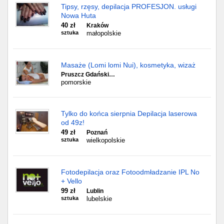
Tipsy, rzęsy, depilacja PROFESJON. usługi
Nowa Huta
40 zł
Kraków
sztuka
małopolskie
Masaże (Lomi lomi Nui), kosmetyka, wizaż
Pruszcz Gdański…
pomorskie
Tylko do końca sierpnia Depilacja laserowa
od 49z!
49 zł
Poznań
sztuka
wielkopolskie
Fotodepilacja oraz Fotoodmładzanie IPL No
+ Vello
99 zł
Lublin
sztuka
lubelskie