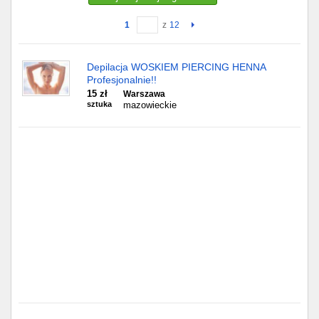
1
z
12
Gdańsk
Chorzów
Depilacja WOSKIEM PIERCING HENNA
Profesjonalnie!!
Lublin
15 zł
Warszawa
sztuka
mazowieckie
Bydgoszcz
Rzeszów
Gdynia
Gliwice
Białystok
Kielce