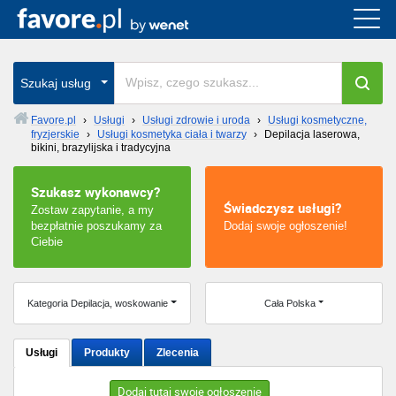
Cała Polska
wszystkie w całym kraju
Szukaj usług
Favore.pl
›
Usługi
›
Usługi zdrowie i uroda
›
Usługi kosmetyczne,
fryzjerskie
›
Usługi kosmetyka ciała i twarzy
›
Depilacja laserowa,
Warszawa
bikini, brazylijska i tradycyjna
Wrocław
Szukasz wykonawcy?
Świadczysz usługi?
Zostaw zapytanie, a my
Kraków
bezpłatnie poszukamy za
Dodaj swoje ogłoszenie!
Ciebie
Poznań
Kategoria Depilacja, woskowanie
Cała Polska
Łódź
Katowice
Usługi
Produkty
Zlecenia
Szczecin
Dodaj tutaj swoje ogłoszenie