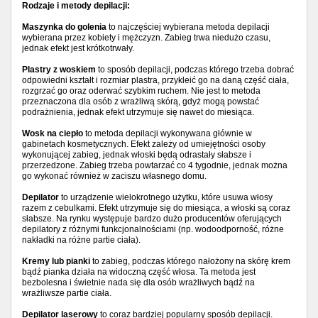
Rodzaje i metody depilacji:
Maszynka do golenia
to najczęściej wybierana metoda depilacji
wybierana przez kobiety i mężczyzn. Zabieg trwa niedużo czasu,
jednak efekt jest krótkotrwały.
Plastry z woskiem
to sposób depilacji, podczas którego trzeba dobrać
odpowiedni kształt i rozmiar plastra, przykleić go na daną część ciała,
rozgrzać go oraz oderwać szybkim ruchem. Nie jest to metoda
przeznaczona dla osób z wrażliwą skórą, gdyż mogą powstać
podrażnienia, jednak efekt utrzymuje się nawet do miesiąca.
Wosk na ciepło
to metoda depilacji wykonywana głównie w
gabinetach kosmetycznych. Efekt zależy od umiejętności osoby
wykonującej zabieg, jednak włoski będą odrastały słabsze i
przerzedzone. Zabieg trzeba powtarzać co 4 tygodnie, jednak można
go wykonać również w zaciszu własnego domu.
Depilator
to urządzenie wielokrotnego użytku, które usuwa włosy
razem z cebulkami. Efekt utrzymuje się do miesiąca, a włoski są coraz
słabsze. Na rynku występuje bardzo dużo producentów oferujących
depilatory z różnymi funkcjonalnościami (np. wodoodporność, różne
nakładki na różne partie ciała).
Kremy lub pianki
to zabieg, podczas którego nałożony na skórę krem
bądź pianka działa na widoczną część włosa. Ta metoda jest
bezbolesna i świetnie nada się dla osób wrażliwych bądź na
wrażliwsze partie ciała.
Depilator laserowy
to coraz bardziej popularny sposób depilacji.