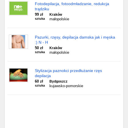
Fotodepilacja, fotoodmładzanie, redukcja
trądziku
99 zł
Kraków
sztuka
małopolskie
Pazurki, rzęsy, depilacja damska jak i męska
:) N - H
50 zł
Kraków
sztuka
małopolskie
Stylizacja paznokci przedłużanie rzęs
depilacja
60 zł
Bydgoszcz
sztuka
kujawsko-pomorskie