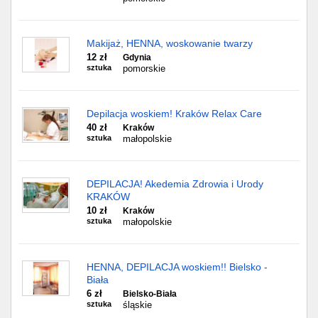
Makijaż, HENNA, woskowanie twarzy
12 zł
Gdynia
sztuka
pomorskie
Depilacja woskiem! Kraków Relax Care
40 zł
Kraków
sztuka
małopolskie
DEPILACJA! Akedemia Zdrowia i Urody
KRAKÓW
10 zł
Kraków
sztuka
małopolskie
HENNA, DEPILACJA woskiem!! Bielsko -
Biała
6 zł
Bielsko-Biała
sztuka
śląskie