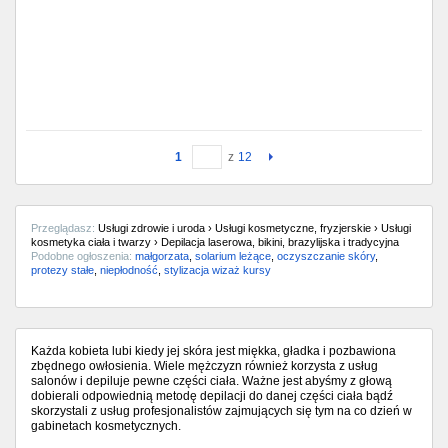
1
z
12
Przeglądasz:
Usługi zdrowie i uroda › Usługi kosmetyczne, fryzjerskie › Usługi
kosmetyka ciała i twarzy › Depilacja laserowa, bikini, brazylijska i tradycyjna
Podobne ogłoszenia:
małgorzata
,
solarium leżące
,
oczyszczanie skóry
,
protezy stałe
,
niepłodność
,
stylizacja wizaż kursy
Każda kobieta lubi kiedy jej skóra jest miękka, gładka i pozbawiona
zbędnego owłosienia. Wiele mężczyzn również korzysta z usług
salonów i depiluje pewne części ciała. Ważne jest abyśmy z głową
dobierali odpowiednią metodę depilacji do danej części ciała bądź
skorzystali z usług profesjonalistów zajmujących się tym na co dzień w
gabinetach kosmetycznych.