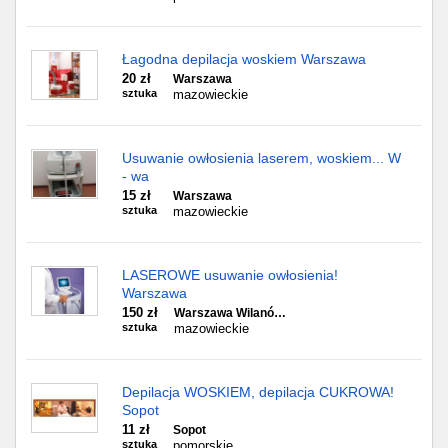
Łagodna depilacja woskiem Warszawa
20 zł
Warszawa
sztuka
mazowieckie
Usuwanie owłosienia laserem, woskiem... W
- wa
15 zł
Warszawa
sztuka
mazowieckie
LASEROWE usuwanie owłosienia!
Warszawa
150 zł
Warszawa Wilanó…
sztuka
mazowieckie
Depilacja WOSKIEM, depilacja CUKROWA!
Sopot
11 zł
Sopot
sztuka
pomorskie