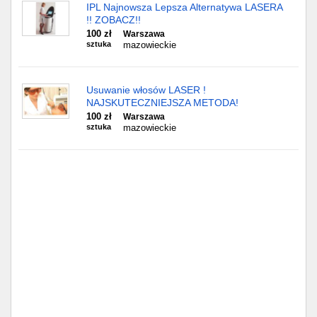
Częstochowa
IPL Najnowsza Lepsza Alternatywa LASERA
!! ZOBACZ!!
100 zł
Warszawa
Toruń
sztuka
mazowieckie
Olsztyn
Usuwanie włosów LASER !
Sosnowiec
NAJSKUTECZNIEJSZA METODA!
100 zł
Warszawa
sztuka
mazowieckie
Opole
Tarnów
Radom
Bytom
Tychy