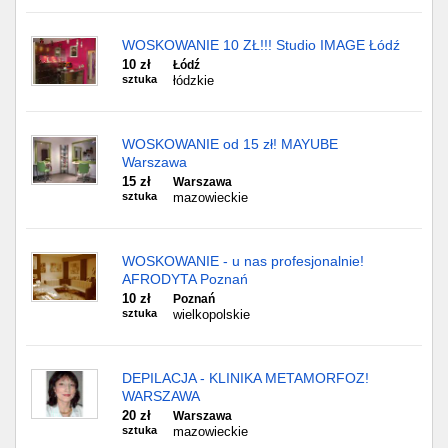
WOSKOWANIE 10 ZŁ!!! Studio IMAGE Łódź
10 zł
Łódź
sztuka
łódzkie
WOSKOWANIE od 15 zł! MAYUBE
Warszawa
15 zł
Warszawa
sztuka
mazowieckie
WOSKOWANIE - u nas profesjonalnie!
AFRODYTA Poznań
10 zł
Poznań
sztuka
wielkopolskie
DEPILACJA - KLINIKA METAMORFOZ!
WARSZAWA
20 zł
Warszawa
sztuka
mazowieckie