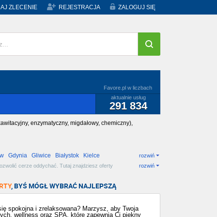
AJ ZLECENIE
REJESTRACJA
ZALOGUJ SIĘ
Favore.pl w liczbach
aktualnie usług
291 834
kawitacyjny, enzymatyczny, migdałowy, chemiczny),
ów
Gdynia
Gliwice
Białystok
Kielce
rozwiń
zwolić cerze oddychać. Tutaj znajdziesz oferty
rozwiń
jlepszą dla siebie!
RTY
, BYŚ MÓGŁ WYBRAĆ NAJLEPSZĄ
ię spokojna i zrelaksowana? Marzysz, aby Twoja
ych, wellness oraz SPA, które zapewnią Ci piękny