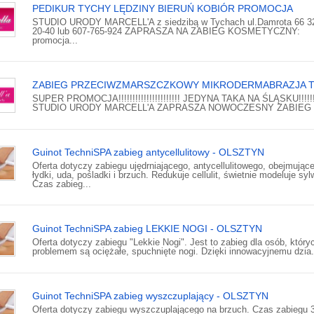
PEDIKUR TYCHY LĘDZINY BIERUŃ KOBIÓR PROMOCJA
STUDIO URODY MARCELL'A z siedzibą w Tychach ul.Damrota 66 32
20-40 lub 607-765-924 ZAPRASZA NA ZABIEG KOSMETYCZNY:
promocja...
ZABIEG PRZECIWZMARSZCZKOWY MIKRODERMABRAZJA 
SUPER PROMOCJA!!!!!!!!!!!!!!!!!!!!!! JEDYNA TAKA NA ŚLĄSKU!!!!!!!
STUDIO URODY MARCELL'A ZAPRASZA NOWOCZESNY ZABIEG N
Guinot TechniSPA zabieg antycellulitowy - OLSZTYN
Oferta dotyczy zabiegu ujędrniającego, antycellulitowego, obejmując
łydki, uda, pośladki i brzuch. Redukuje cellulit, świetnie modeluje syl
Czas zabieg...
Guinot TechniSPA zabieg LEKKIE NOGI - OLSZTYN
Oferta dotyczy zabiegu "Lekkie Nogi". Jest to zabieg dla osób, który
problemem są ociężałe, spuchnięte nogi. Dzięki innowacyjnemu dzia.
Guinot TechniSPA zabieg wyszczuplający - OLSZTYN
Oferta dotyczy zabiegu wyszczuplającego na brzuch. Czas zabiegu 