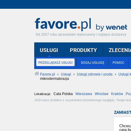
Od 2007 roku sprawdzeni wykonawcy i najlepsi dostawcy
USŁUGI
PRODUKTY
ZLECENI
PRZEGLĄDASZ USŁUGI
DODAJ USŁUGĘ
POMOC
Favore.pl
›
Usługi
›
Usługi zdrowie i uroda
›
Usługi 
mikrodermabrazja
Cała Polska
Warszawa
Wrocław
Kraków
Po
Lokalizacja:
Częstochowa
Toruń
Olsztyn
Sosnowiec
Opole
Tarnów
Jeśli masz problem z uzyskaniem promiennego wyglądu, Twoja skóra
zabiegów złuszczania różnymi metodami, od peelingów naturalnych,
ZAMIAST
Chcesz
cera b