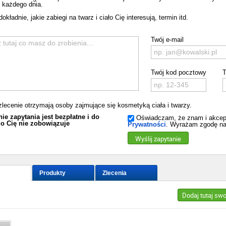
 każdego dnia.
okładnie, jakie zabiegi na twarz i ciało Cię interesują, termin itd.
Twój e-mail
Twój kod pocztowy
T
zlecenie otrzymają osoby zajmujące się kosmetyką ciała i twarzy.
ie zapytania jest bezpłatne i do
Oświadczam, że znam i akcep
o Cię nie zobowiązuje
Prywatności
. Wyrażam zgodę na
Wyślij zapytanie
Produkty
Zlecenia
Dodaj tutaj sw