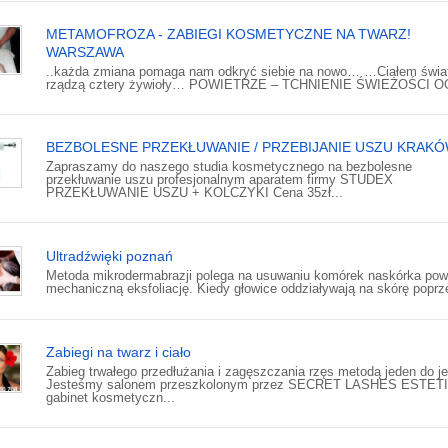
METAMOFROZA - ZABIEGI KOSMETYCZNE NA TWARZ!
WARSZAWA
..każda zmiana pomaga nam odkryć siebie na nowo… …Ciałem świa
rządzą cztery żywioły… POWIETRZE – TCHNIENIE ŚWIEŻOŚCI OG
BEZBOLESNE PRZEKŁUWANIE / PRZEBIJANIE USZU KRAK
Zapraszamy do naszego studia kosmetycznego na bezbolesne
przekłuwanie uszu profesjonalnym aparatem firmy STUDEX
PRZEKŁUWANIE USZU + KOLCZYKI Cena 35zł...
Ultradźwięki poznań
Metoda mikrodermabrazji polega na usuwaniu komórek naskórka pow
mechaniczną eksfoliację. Kiedy głowice oddziaływają na skórę poprze
Zabiegi na twarz i ciało
Zabieg trwałego przedłużania i zagęszczania rzęs metodą jeden do j
Jesteśmy salonem przeszkolonym przez SECRET LASHES ESTET
gabinet kosmetyczn...