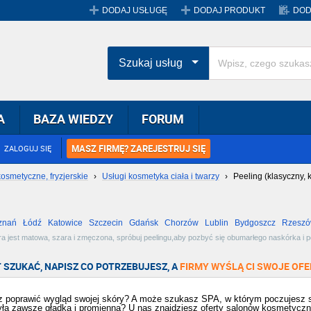
DODAJ USŁUGĘ
DODAJ PRODUKT
DOD
Szukaj usług
A
BAZA WIEDZY
FORUM
MASZ FIRMĘ? ZAREJESTRUJ SIĘ
ZALOGUJ SIĘ
kosmetyczne, fryzjerskie
›
Usługi kosmetyka ciała i twarzy
›
Peeling (klasyczny, 
znań
Łódź
Katowice
Szczecin
Gdańsk
Chorzów
Lublin
Bydgoszcz
Rzesz
Radom
Bytom
Tychy
 jest matowa, szara i zmęczona, spróbuj peelingu,aby pozbyć się obumarłego naskórka i po
 enzymatycznych i mechanicznych do mikrodermabrazji. Zobacz dostępne oferty i wybierz na
 SZUKAĆ, NAPISZ CO POTRZEBUJESZ, A
FIRMY WYŚLĄ CI SWOJE OFE
 poprawić wygląd swojej skóry? A może szukasz SPA, w którym poczujesz s
yła zawsze gładka i promienna? U nas znajdziesz oferty salonów kosmetyczn