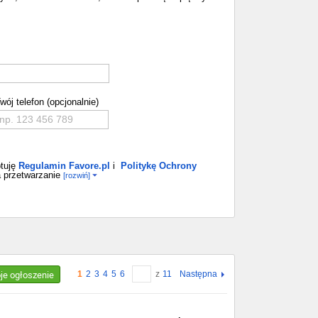
wój telefon (opcjonalnie)
tuję
Regulamin Favore.pl
i
Politykę Ochrony
 przetwarzanie
[rozwiń]
oje ogłoszenie
1
2
3
4
5
6
z
11
Następna