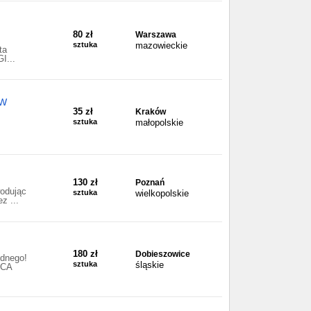
80 zł
Warszawa
sztuka
mazowieckie
ta
I...
ÓW
35 zł
Kraków
sztuka
małopolskie
130 zł
Poznań
odując
sztuka
wielkopolskie
z ...
180 zł
Dobieszowice
ednego!
sztuka
śląskie
ICA