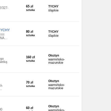
65 zł
TYCHY
/327-
sztuka
śląskie
TYCHY
80 zł
TYCHY
!!!
sztuka
śląskie
A...
Olsztyn
160 zł
ego
warmińsko-
sztuka
wetkę.
mazurskie
Olsztyn
70 zł
warmińsko-
ch
sztuka
mazurskie
..
Olsztyn
60 zł
30
warmińsko-