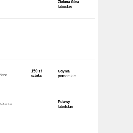
Zielona Góra
lubuskie
150 zł
Gdynia
órze
sztuka
pomorskie
Puławy
adzania
lubelskie