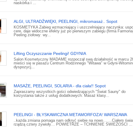
naskórka i ...
ALGI, ULTRADŹWIĘKI, PEELINGI, mikromasaż.. Sopot
KOSMETYKA Zabieg wzmacniający i uszczelniający naczynka: uspo
cere, daje widoczne efekty już po pierwszym zabiegu (firma Farmona
Peeling ziołowy: wy...
Lifting Oczyszczanie Peelingi! GDYNIA
Salon Kosmetyczny MADAME rozpoczął swą działalność w marcu 20
mieści się w pasażu Centrum Rodzinnego "Witawa" w Gdyni-Witomin
dyspozycj...
MASAŻE, PEELINGI, SOLARIA - dla ciała!! Sopot
Zapraszamy wszystkich gości odwiedzających "Świat Sauny" do
korzystania także z usług dodatkowych: Masaż klasy...
PEELINGI - BŁYSKAWICZNA METAMORFOZA! WARSZAWA
..każda zmiana pomaga nam odkryć siebie na nowo… …Ciałem świa
rządzą cztery żywioły… POWIETRZE – TCHNIENIE ŚWIEŻOŚCI ...