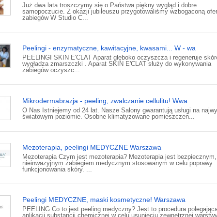
Już dwa lata troszczymy się o Państwa piękny wygląd i dobre
samopoczucie. Z okazji jubileuszu przygotowaliśmy wzbogaconą ofer
zabiegów W Studio C...
Peelingi - enzymatyczne, kawitacyjne, kwasami... W - wa
PEELINGI SKIN E'CLAT Aparat głęboko oczyszcza i regeneruje skór
wygładza zmarszczki . Aparat SKIN E'CLAT służy do wykonywania
zabiegów oczyszc...
Mikrodermabrazja - peeling, zwalczanie cellulitu! Wwa
O Nas Istniejemy od 24 lat. Nasze Salony gwarantują usługi na naj
światowym poziomie. Osobne klimatyzowane pomieszczen...
Mezoterapia, peelingi MEDYCZNE Warszawa
Mezoterapia Czym jest mezoterapia? Mezoterapia jest bezpiecznym,
nieinwazyjnym zabiegiem medycznym stosowanym w celu poprawy
funkcjonowania skóry. ...
Peelingi MEDYCZNE, maski kosmetyczne! Warszawa
PEELING Co to jest peeling medyczny? Jest to procedura polegając
aplikacji substancji chemicznej w celu usunięciu zewnętrznej warstw