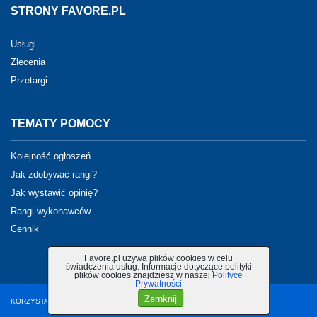
STRONY FAVORE.PL
Usługi
Zlecenia
Przetargi
TEMATY POMOCY
Kolejność ogłoszeń
Jak zdobywać rangi?
Jak wystawić opinię?
Rangi wykonawców
Cennik
Favore.pl używa plików cookies w celu
świadczenia usług. Informacje dotyczące polityki
plików cookies znajdziesz w naszej
Polityce
Prywatności
Zamknij
KORZYSTANIE Z PORTALU OZNACZA AKCEPTACJĘ
REGULAMINU