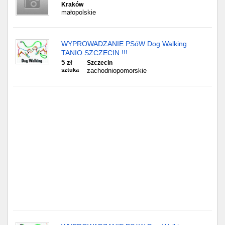
Częstochowa
Kraków
małopolskie
Toruń
WYPROWADZANIE PSóW Dog Walking
Olsztyn
TANIO SZCZECIN !!!
5 zł
Szczecin
sztuka
zachodniopomorskie
Sosnowiec
Opole
Tarnów
Radom
Bytom
Tychy