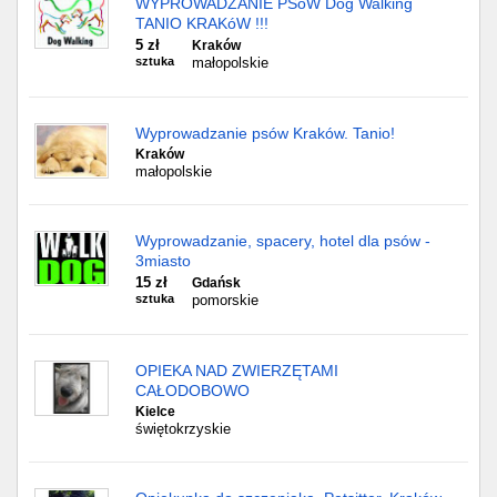
WYPROWADZANIE PSóW Dog Walking
TANIO KRAKóW !!!
5 zł
Kraków
sztuka
małopolskie
Wyprowadzanie psów Kraków. Tanio!
Kraków
małopolskie
Wyprowadzanie, spacery, hotel dla psów -
3miasto
15 zł
Gdańsk
sztuka
pomorskie
OPIEKA NAD ZWIERZĘTAMI
CAŁODOBOWO
Kielce
świętokrzyskie