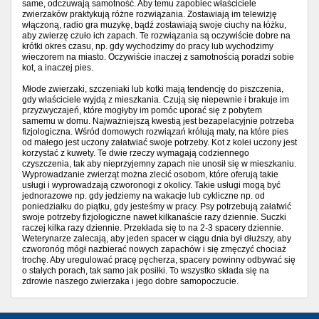
same, odczuwają samotność. Aby temu zapobiec właściciele
zwierzaków praktykują różne rozwiązania. Zostawiają im telewizję
włączoną, radio gra muzykę, bądź zostawiają swoje ciuchy na łóżku,
aby zwierzę czuło ich zapach. Te rozwiązania są oczywiście dobre na
krótki okres czasu, np. gdy wychodzimy do pracy lub wychodzimy
wieczorem na miasto. Oczywiście inaczej z samotnością poradzi sobie
kot, a inaczej pies.
Młode zwierzaki, szczeniaki lub kotki mają tendencję do piszczenia,
gdy właściciele wyjdą z mieszkania. Czują się niepewnie i brakuje im
przyzwyczajeń, które mogłyby im pomóc uporać się z pobytem
samemu w domu. Najważniejszą kwestią jest bezapelacyjnie potrzeba
fizjologiczna. Wśród domowych rozwiązań królują maty, na które pies
od małego jest uczony załatwiać swoje potrzeby. Kot z kolei uczony jest
korzystać z kuwety. Te dwie rzeczy wymagają codziennego
czyszczenia, tak aby nieprzyjemny zapach nie unosił się w mieszkaniu.
Wyprowadzanie zwierząt można zlecić osobom, które oferują takie
usługi i wyprowadzają czworonogi z okolicy. Takie usługi mogą być
jednorazowe np. gdy jedziemy na wakacje lub cykliczne np. od
poniedziałku do piątku, gdy jesteśmy w pracy. Psy potrzebują załatwić
swoje potrzeby fizjologiczne nawet kilkanaście razy dziennie. Suczki
raczej kilka razy dziennie. Przekłada się to na 2-3 spacery dziennie.
Weterynarze zalecają, aby jeden spacer w ciągu dnia był dłuższy, aby
czworonóg mógł nazbierać nowych zapachów i się zmęczyć chociaż
trochę. Aby uregulować pracę pęcherza, spacery powinny odbywać się
o stałych porach, tak samo jak posiłki. To wszystko składa się na
zdrowie naszego zwierzaka i jego dobre samopoczucie.