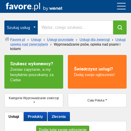
Cała Polska
wszystkie w całym kraju
Szukaj usług
Favore.pl
›
Usługi
›
Usługi pozostałe
›
Usługi dla zwierząt
›
Usługi
opieka nad zwierzętami
›
Wyprowadzanie psów, opieka nad psami i
Warszawa
kotami
Wrocław
Szukasz wykonawcy?
Świadczysz usługi?
Zostaw zapytanie, a my
Kraków
bezpłatnie poszukamy za
Dodaj swoje ogłoszenie!
Ciebie
Poznań
Kategoria Wyprowadzanie zwierząt
Cała Polska
Łódź
Katowice
Usługi
Produkty
Zlecenia
Szczecin
Dodaj tutaj swoje ogłoszenie