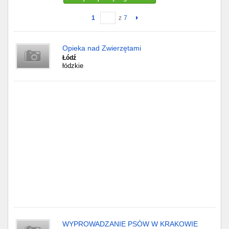
1
z
7
Gdańsk
Chorzów
Opieka nad Zwierzętami
Łódź
łódzkie
Lublin
Bydgoszcz
Rzeszów
Gdynia
Gliwice
Białystok
Kielce
WYPROWADZANIE PSÓW W KRAKOWIE