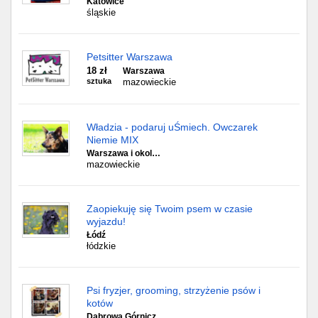
Katowice
śląskie
Petsitter Warszawa
18 zł
Warszawa
sztuka
mazowieckie
Władzia - podaruj uŚmiech. Owczarek
Niemie MIX
Warszawa i okol…
mazowieckie
Zaopiekuję się Twoim psem w czasie
wyjazdu!
Łódź
łódzkie
Psi fryzjer, grooming, strzyżenie psów i
kotów
Dąbrowa Górnicz…