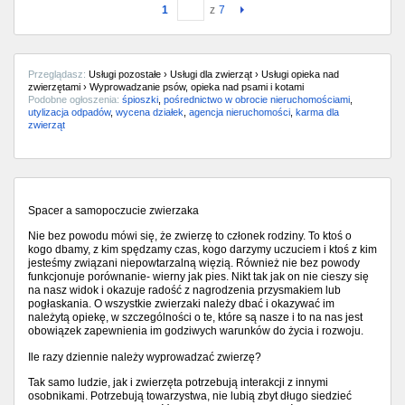
1
z
7
Przeglądasz:
Usługi pozostałe › Usługi dla zwierząt › Usługi opieka nad
zwierzętami › Wyprowadzanie psów, opieka nad psami i kotami
Podobne ogłoszenia:
śpioszki
,
pośrednictwo w obrocie nieruchomościami
,
utylizacja odpadów
,
wycena działek
,
agencja nieruchomości
,
karma dla
zwierząt
Spacer a samopoczucie zwierzaka
Nie bez powodu mówi się, że zwierzę to członek rodziny. To ktoś o
kogo dbamy, z kim spędzamy czas, kogo darzymy uczuciem i ktoś z kim
jesteśmy związani niepowtarzalną więzią. Również nie bez powody
funkcjonuje porównanie- wierny jak pies. Nikt tak jak on nie cieszy się
na nasz widok i okazuje radość z nagrodzenia przysmakiem lub
pogłaskania. O wszystkie zwierzaki należy dbać i okazywać im
należytą opiekę, w szczególności o te, które są nasze i to na nas jest
obowiązek zapewnienia im godziwych warunków do życia i rozwoju.
Ile razy dziennie należy wyprowadzać zwierzę?
Tak samo ludzie, jak i zwierzęta potrzebują interakcji z innymi
osobnikami. Potrzebują towarzystwa, nie lubią zbyt długo siedzieć