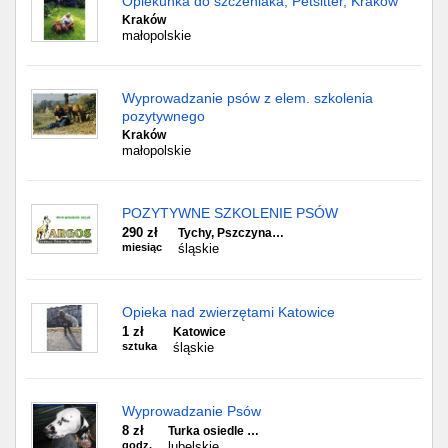
Opiekunka do szczeniaka, Petsitter, Kraków
Kraków
małopolskie
Wyprowadzanie psów z elem. szkolenia
pozytywnego
Kraków
małopolskie
POZYTYWNE SZKOLENIE PSÓW
290 zł
Tychy, Pszczyna…
miesiąc
śląskie
Opieka nad zwierzętami Katowice
1 zł
Katowice
sztuka
śląskie
Wyprowadzanie Psów
8 zł
Turka osiedle …
godz.
lubelskie