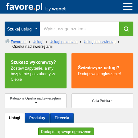
Cała Polska
wszystkie w całym kraju
Szukaj usług
Favore.pl
›
Usługi
›
Usługi pozostałe
›
Usługi dla zwierząt
›
Opieka nad zwierzętami
Warszawa
Szukasz wykonawcy?
Wrocław
Świadczysz usługi?
Zostaw zapytanie, a my
bezpłatnie poszukamy za
Dodaj swoje ogłoszenie!
Kraków
Ciebie
Poznań
Kategoria Opieka nad zwierzętami
Cała Polska
Łódź
Usługi
Produkty
Zlecenia
Katowice
Dodaj tutaj swoje ogłoszenie
Szczecin