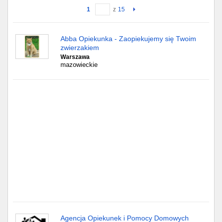
1
z
15
Gdańsk
Abba Opiekunka - Zaopiekujemy się Twoim
Chorzów
zwierzakiem
Warszawa
Lublin
mazowieckie
Bydgoszcz
Rzeszów
Gdynia
Gliwice
Białystok
Kielce
Agencja Opiekunek i Pomocy Domowych