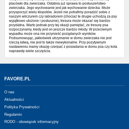
placówki dla zwierzaka. Ostatnia już sprawa to posłuszeństwo
zwierzaka. Jego wychowanie jest jak wychowanie dziecka. Może
przysporzyć wielu kłopotów. Jeżeli nie potrafimy poradzić sobie z
naszym wilczurem czy labradorem (chociaż te drugie uchodzą za psy
wyjątkowo ułożone i posłuszne), tresura może okazać się bardzo
przydatna. Warto jednak przy tej okazji pamiętać, że tresurę psa
rozpoczynamy, kiedy jest on jeszcze bardzo młody. W przeciwnym
wypadku może ona nie przynieść pożądanych wyników.
Podsumowując, jakkolwiek utrzymanie w domu zwierzaka nie jest
rzeczą łatwą, nie jest to także niewykonalne. Przy pozytywnym
nastawieniu mamy okazję czerpać z posiadania w domu psa czy kota
naprawdę wiele szczęścia.
FAVORE.PL
O nas
Aktualności
Polityka Prywatności
Regulamin
RODO - obowiązek informacyjny