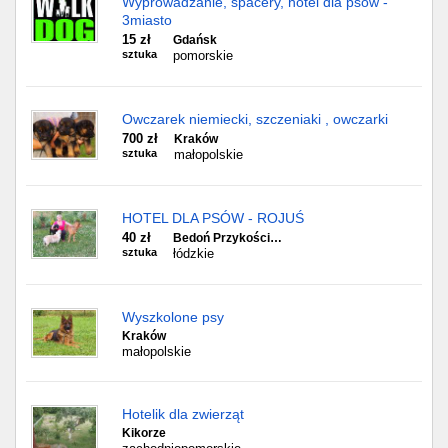
Wyprowadzanie, spacery, hotel dla psów -
3miasto
15 zł
Gdańsk
sztuka
pomorskie
Owczarek niemiecki, szczeniaki , owczarki
700 zł
Kraków
sztuka
małopolskie
HOTEL DLA PSÓW - ROJUŚ
40 zł
Bedoń Przykości…
sztuka
łódzkie
Wyszkolone psy
Kraków
małopolskie
Hotelik dla zwierząt
Kikorze