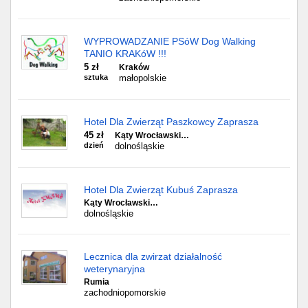
WYPROWADZANIE PSóW Dog Walking
TANIO KRAKóW !!!
5 zł
Kraków
sztuka
małopolskie
Hotel Dla Zwierząt Paszkowcy Zaprasza
45 zł
Kąty Wrocławski…
dzień
dolnośląskie
Hotel Dla Zwierząt Kubuś Zaprasza
Kąty Wrocławski…
dolnośląskie
Lecznica dla zwirzat działalność
weterynaryjna
Rumia
zachodniopomorskie