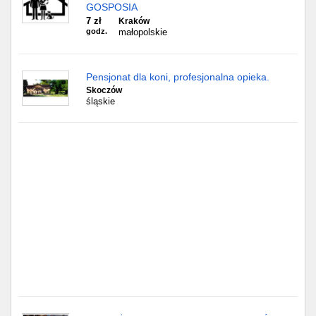
Częstochowa
GOSPOSIA
7 zł
Kraków
godz.
małopolskie
Toruń
Olsztyn
Pensjonat dla koni, profesjonalna opieka.
Skoczów
Sosnowiec
śląskie
Opole
Tarnów
Radom
Bytom
Tychy