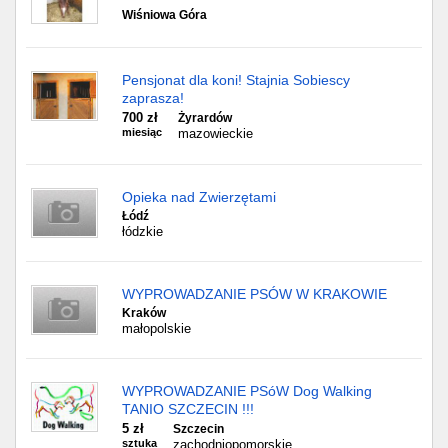
Wiśniowa Góra
Pensjonat dla koni! Stajnia Sobiescy
zaprasza!
700 zł
Żyrardów
miesiąc
mazowieckie
Opieka nad Zwierzętami
Łódź
łódzkie
WYPROWADZANIE PSÓW W KRAKOWIE
Kraków
małopolskie
WYPROWADZANIE PSóW Dog Walking
TANIO SZCZECIN !!!
5 zł
Szczecin
sztuka
zachodniopomorskie