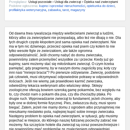
Przeglądasz:
Usługi pozostałe › Usługi dla zwierząt › Opieka nad zwierzętami
Podobne ogłoszenia:
kupno i sprzedaż nieruchomości
,
opiekunka do dzieci
,
profilaktyka weterynaryjna
,
zabawka
,
tarot
,
magazyny
Od dawna trwa rywalizacja między wielbicielami zwierząt a ludźmi,
którzy albo za zwierzętami nie przepadają, albo też nie dbają o nie. Dla
tych drugich często kłopotem jest sama opieka nad zwierzętami. Nie
ma w tym nic dziwnego, przecież opieka nad psem czy kotem to nie
tylko wesołe figle ze zwierzakiem, ale także ogromna
odpowiedzialność. Jeśli chcemy nabyć do domu zwierzaka,
powinniśmy zatem przemyśleć wszystkie za i przeciw. Kiedy już go
kupimy, sami możemy stać się miłośnikami zwierząt. O czym trzeba
pamiętać, gdy pragniemy, by w naszym domu zagościły psy, koty czy
inni nasi "mniejsi bracia"? Po pierwsze odżywianie. Zwierzę, podobnie
jak człowiek, musi otrzymywać odpowiednie potrawy w odpowiednich
ilościach. Jeśli nie wiemy, jak prawidłowo karmić zwierzaka,
odwiedźmy lekarza weterynarii albo właściwy sklep. Sklepy
zoologiczne oferują bowiem szeroką gamę pokarmów, bez względu na
to, czy chodzi nam o pokarm dla psa, czy dla chociażby ptaka. Po
drugie ruch. Wyprowadzanie zwierząt to fundament, jeżeli chcemy, aby
były one w dobrej formie fizycznej. Pies, zwłaszcza duży, musi sporo
biegać. Zatem, jeżeli nie mamy domu z ogrodem albo przynajmniej nie
mieszkamy niedaleko pola, najlepiej kupić sobie innego zwierzaka.
Następny problem to opieka nad zwierzętami, w sytuacji, gdy musimy
pojechać w miejsce, do którego naszej futrzanej pociechy zabrać nie
możemy. Na szczęście hotele dla zwierząt są coraz powszechniejsze i
nie powinniśmy mieć problemów ze znalezieniem odpowiedniej