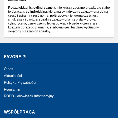
Rodzaj okładnic
:
cylindryczne
, silnie kruszą zaorane bruzdy, ale słabo
je obracają,
cylindroidalna
, która ma cylindrycznie zakrzywioną dolną
część i spiralną część górną,
półśrubowa
- jej górna część jest
smuklejsza i bardziej spiralnie zakrzywiona niż płyta wiórowa
cylindryczna, dzięki czemu lepiej odwraca bruzdę krojenia, ale
kosztem gorszego złamania,
śrubowa
- jest bardziej wydłużony i
skręcony niż szablon spiralny.
FAVORE.PL
O nas
Aktualności
Polityka Prywatności
Regulamin
RODO - obowiązek informacyjny
WSPÓŁPRACA