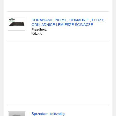
Gdańsk
DORABIANIE PIERSI , ODKłADNIE , PŁOZY,
Chorzów
ODKŁADNICE LEMIESZE ŚCINACZE
Przedbórz
Lublin
łódzkie
Bydgoszcz
Rzeszów
Gdynia
Gliwice
Białystok
Kielce
Sprzedam kolczatkę