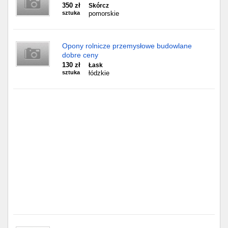
Częstochowa
350 zł
Skórcz
sztuka
pomorskie
Toruń
Opony rolnicze przemysłowe budowlane
Olsztyn
dobre ceny
130 zł
Łask
Sosnowiec
sztuka
łódzkie
Opole
Tarnów
Radom
Bytom
Tychy