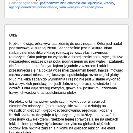
Podobne ogłoszenia:
pośrednictwo nieruchomościami
,
opiekunki
,
krzewy
,
agencja doradztwa personalnego
,
biura wynajem
,
czesanie psów
Orka
Krótko mówiąc,
orka
wywraca ziemię do góry nogami.
Orka
jest nadal
podstawową kulturą tej ziemi. Jednocześnie jest to kultura, która
najbardziej modyfikuje klasę rolniczą ze wszystkich czynności
rolniczych. Orka polega na wycięciu z dolnej części pola i wycięciu tzw.
niezapiętego jeszcze pasa pola, podniesieniu go nad walec i szalunek,
obróceniu pod określonym kątem (zgodnie z wzorcem i orki) i
przesunięciu się na bok za wcześniej zaoranym torem. Inaczej mówiąc
można zaorać mieszankę, krusząc i spulchniając różne części gleby.
Pług ma kilka zadań do wykonania i często nie jest w stanie wykonać
ich wszystkich perfekcyjnie, jeśli dobrze się obraca, zawiedzie i na
odwrót.
Orka
daje szereg korzyści, głównie w postaci mulczowania
trawy i chwastów oraz spulchniania gleby.
Na efekty
orki
ma wpływ wiele czynników, dobór właściwych
elementów roboczych (bo nie wszystkie szalunki działają na
wszystkich glebach), głębokość bronowania, prędkość i kopanie.
Kształt szalunku decyduje o tym, czy pług zmiażdży lub przewróci
określony kawałek ziemi. Niektóre lepiej sprawdzają się na glebach
lekkich, inne powinny być stosowane tylko na glebach ciężkich
(oczywiście nikt nie zabrania nikomu na glebach lekkich, ale efekt
będzie słaby).