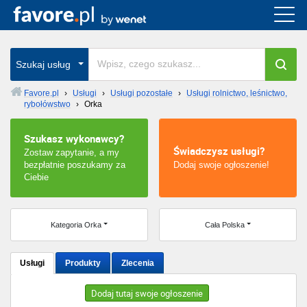
Cała Polska
wszystkie w całym kraju
Szukaj usług
Favore.pl
›
Usługi
›
Usługi pozostałe
›
Usługi rolnictwo, leśnictwo,
rybołówstwo
›
Orka
Warszawa
Szukasz wykonawcy?
Wrocław
Świadczysz usługi?
Zostaw zapytanie, a my
bezpłatnie poszukamy za
Dodaj swoje ogłoszenie!
Kraków
Ciebie
Poznań
Kategoria Orka
Cała Polska
Łódź
Usługi
Produkty
Zlecenia
Katowice
Dodaj tutaj swoje ogłoszenie
Szczecin