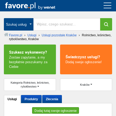
Cała Polska
wszystkie w całym kraju
Szukaj usług
Favore.pl
›
Usługi
›
Usługi pozostałe Kraków
›
Rolnictwo, leśnictwo,
rybołówstwo, Kraków
Warszawa
Szukasz wykonawcy?
Wrocław
Świadczysz usługi?
Zostaw zapytanie, a my
bezpłatnie poszukamy za
Dodaj swoje ogłoszenie!
Kraków
Ciebie
Poznań
Kategoria Rolnictwo, leśnictwo,
Kraków
rybołówstwo
Łódź
Usługi
Produkty
Zlecenia
Katowice
Dodaj tutaj swoje ogłoszenie
Szczecin