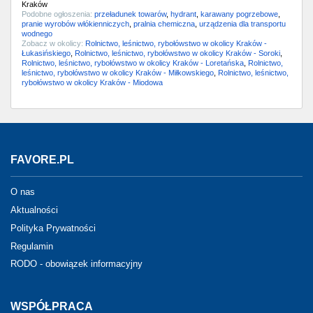
Kraków
Podobne ogłoszenia:
przeładunek towarów
,
hydrant
,
karawany pogrzebowe
,
pranie wyrobów włókienniczych
,
pralnia chemiczna
,
urządzenia dla transportu
wodnego
Zobacz w okolicy:
Rolnictwo, leśnictwo, rybołówstwo w okolicy Kraków -
Łukasińskiego
,
Rolnictwo, leśnictwo, rybołówstwo w okolicy Kraków - Soroki
,
Rolnictwo, leśnictwo, rybołówstwo w okolicy Kraków - Loretańska
,
Rolnictwo,
leśnictwo, rybołówstwo w okolicy Kraków - Miłkowskiego
,
Rolnictwo, leśnictwo,
rybołówstwo w okolicy Kraków - Miodowa
FAVORE.PL
O nas
Aktualności
Polityka Prywatności
Regulamin
RODO - obowiązek informacyjny
WSPÓŁPRACA