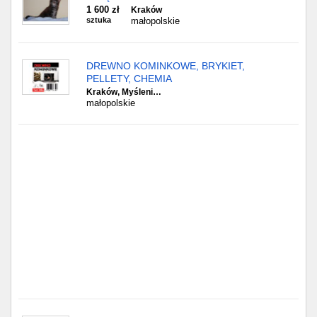
Częstochowa
1 600 zł
Kraków
sztuka
małopolskie
Toruń
DREWNO KOMINKOWE, BRYKIET,
Olsztyn
PELLETY, CHEMIA
Kraków, Myśleni…
Sosnowiec
małopolskie
Opole
Tarnów
Radom
Bytom
Tychy