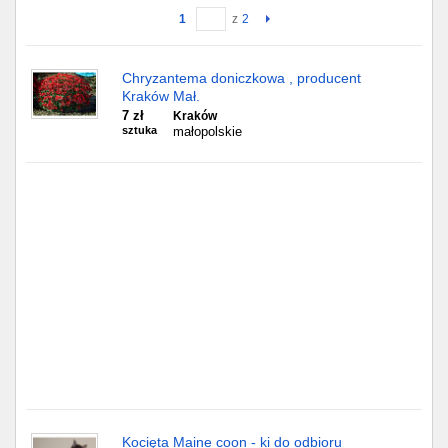
1
z
2
Gdańsk
Chryzantema doniczkowa , producent
Chorzów
Kraków Mał.
7 zł
Kraków
Lublin
sztuka
małopolskie
Bydgoszcz
Rzeszów
Gdynia
Gliwice
Białystok
Kielce
Kocięta Maine coon - ki do odbioru