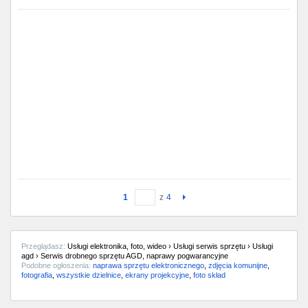
1
z
4
Przeglądasz:
Usługi elektronika, foto, wideo › Usługi serwis sprzętu › Usługi
agd › Serwis drobnego sprzętu AGD, naprawy pogwarancyjne
Podobne ogłoszenia:
naprawa sprzętu elektronicznego
,
zdjęcia komunijne
,
fotografia
,
wszystkie dzielnice
,
ekrany projekcyjne
,
foto skład