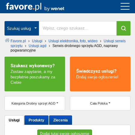
Cała Polska
wszystkie w całym kraju
Szukaj usług
Favore.pl
›
Usługi
›
Usługi elektronika, foto, wideo
›
Usługi serwis
sprzętu
›
Usługi agd
›
Serwis drobnego sprzętu AGD, naprawy
Warszawa
pogwarancyjne
Wrocław
Szukasz wykonawcy?
Świadczysz usługi?
Zostaw zapytanie, a my
Kraków
bezpłatnie poszukamy za
Dodaj swoje ogłoszenie!
Ciebie
Poznań
Kategoria Drobny sprzęt AGD
Cała Polska
Łódź
Katowice
Usługi
Produkty
Zlecenia
Szczecin
Dodaj tutaj swoje ogłoszenie