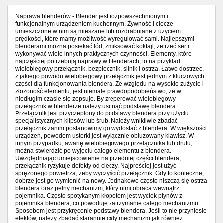
Naprawa blenderów - Blender jest rozpowszechnionym i
funkcjonalnym urządzeniem kuchennym. Żywność i ciecze
umieszczone w nim są mieszane lub rozdrabniane z użyciem
prędkości, które mamy możliwość wyregulować sami. Najlepszymi
blenderami można posiekać lód, zmiksować koktajl, zetrzeć ser i
wykonywać wiele innych praktycznych czynności. Elementy, które
najczęściej potrzebują naprawy w blenderach, to na przykład:
wielobiegowy przełącznik, bezpiecznik, silnik i ostrza. Łatwo dostrzec,
z jakiego powodu wielobiegowy przełącznik jest jednym z kluczowych
części dla funkcjonowania blendera. Ze względu na wysokie zużycie i
złożoność elementu, jest niemałe prawdopodobieństwo, że w
niedługim czasie się zepsuje. By zreperować wielobiegowy
przełącznik w blenderze należy usunąć podstawę blendera.
Przełącznik jest przyczepiony do podstawy blendera przy użyciu
specjalistycznych klipsów lub śrub. Należy wnikliwie zbadać
przełącznik zanim postanowimy go wydostać z blendera. W większości
urządzeń, powodem usterki jest wyłącznie obluzowany klawisz. W
innym przypadku, awarię wielobiegowego przełącznika lub drutu,
można stwierdzić po wyjęciu całego elementu z blendera.
Uwzględniając umiejscowienie na przedniej części blendera,
przełącznik ryzykuje defekty od cieczy. Najprościej jest użyć
sprężonego powietrza, żeby wyczyścić przełącznik. Gdy to konieczne,
dobrze jest go wymienić na nowy. Jednakowo często niszczą się ostrza
blendera oraz pełny mechanizm, który nimi obraca wewnątrz
pojemnika. Często spotykanym kłopotem jest wyciek płynów z
pojemnika blendera, co powoduje zatrzymanie całego mechanizmu.
Sposobem jest przykręcenie podstawy blendera. Jeśli to nie przyniesie
efektów, należy zbadać starannie cały mechanizm jak również