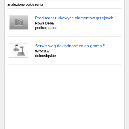
Częstochowa
znalezione ogłoszenia
Toruń
Producent rurkowych elementów grzejnych
Nowa Dęba
Olsztyn
podkarpackie
Sosnowiec
Serwis wag dokładność co do grama !!!
Wrocław
Opole
dolnośląskie
Tarnów
Radom
Bytom
Tychy