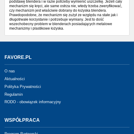
podstawę blendera i w razie potrzeby wymienić uszczelkę. Jeżeli cały
mechanizm się kręci, ale same ostrza nie, wtedy trzeba zweryfikować,
czy mechanizm jest właściwie dobrany do łożyska blendera.
Prawdopodobne, że mechanizm się zużył ze względu na stałe jak i
długotrwałe korzystanie i potrzebuje wymiany. Jest to dość
wszechobecny problem w blenderach posiadających metalowe
mechanizmy i plastikowe łożyska.
FAVORE.PL
O nas
Aktualności
Polityka Prywatności
Regulamin
RODO - obowiązek informacyjny
WSPÓŁPRACA
Program Partnerski