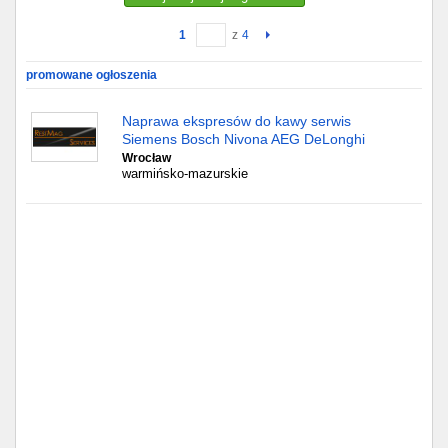
1
z
4
Gdańsk
promowane ogłoszenia
Chorzów
Naprawa ekspresów do kawy serwis
Lublin
Siemens Bosch Nivona AEG DeLonghi
Wrocław
warmińsko-mazurskie
Bydgoszcz
Rzeszów
Gdynia
Gliwice
Białystok
Kielce