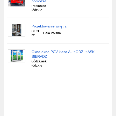
pomoże!
Pabianice
łódzkie
Projektowanie wnętrz
60 zł
Cała Polska
m²
Okna okno PCV klasa A - ŁÓDŹ, ŁASK,
SIERADZ
Łódź Łask
łódzkie