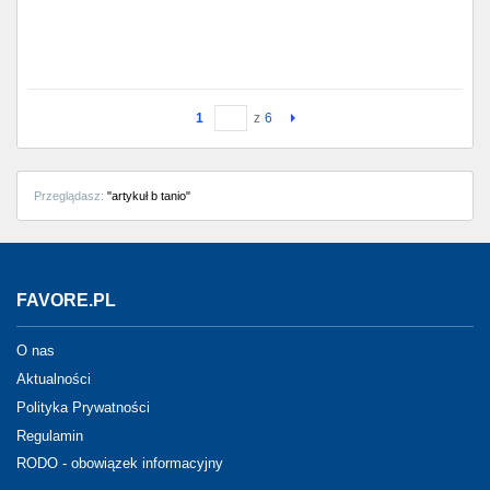
1
z
6
Przeglądasz:
"artykuł b tanio"
FAVORE.PL
O nas
Aktualności
Polityka Prywatności
Regulamin
RODO - obowiązek informacyjny