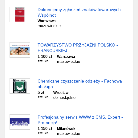
Dokonujemy zgłoszeń znaków towarowych
Wspólnot
Warszawa
mazowieckie
TOWARZYSTWO PRZYJAŹNI POLSKO -
FRANCUSKIEJ
1 100 zł
Warszawa
sztuka
mazowieckie
Chemiczne czyszczenie odzieży - Fachowa
obsługa
5 zł
Wrocław
sztuka
dolnośląskie
Profesjonalny serwis WWW z CMS. Expert -
Promocja!
1 150 zł
Milanówek
sztuka
mazowieckie