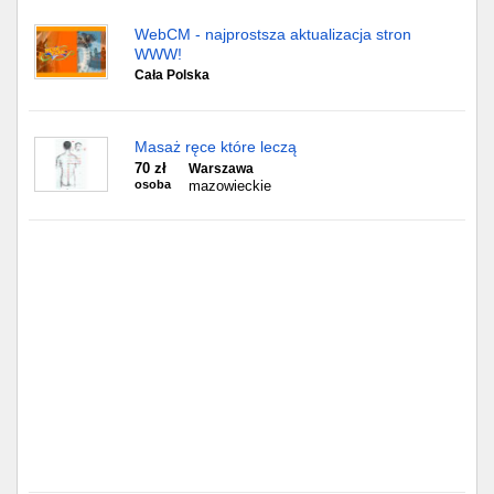
Częstochowa
WebCM - najprostsza aktualizacja stron
WWW!
Toruń
Cała Polska
Olsztyn
Masaż ręce które leczą
Sosnowiec
70 zł
Warszawa
osoba
mazowieckie
Opole
Tarnów
Radom
Bytom
Tychy