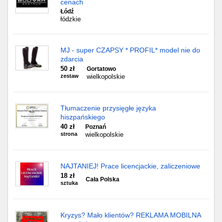
cenach
Łódź
łódzkie
MJ - super CZAPSY * PROFIL* model nie do
zdarcia
50 zł
Gortatowo
zestaw
wielkopolskie
Tłumaczenie przysięgłe języka
hiszpańskiego
40 zł
Poznań
strona
wielkopolskie
NAJTANIEJ! Prace licencjackie, zaliczeniowe
18 zł
Cała Polska
sztuka
Kryzys? Mało klientów? REKLAMA MOBILNA