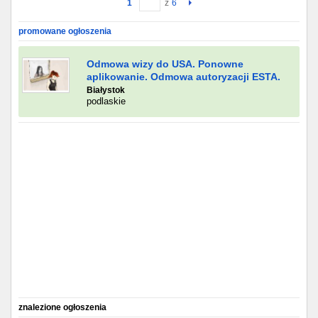
1
z
6
Gdańsk
promowane ogłoszenia
Chorzów
Odmowa wizy do USA. Ponowne
aplikowanie. Odmowa autoryzacji ESTA.
Białystok
Lublin
podlaskie
Bydgoszcz
Rzeszów
Gdynia
Gliwice
Białystok
Kielce
znalezione ogłoszenia