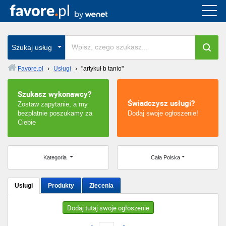
Cała Polska
wszystkie w całym kraju
Szukaj usług
Favore.pl
›
Usługi
›
"artykuł b tanio"
Warszawa
Szukasz wykonawcy?
Świadczysz usługi?
Zostaw zapytanie, a my
Wrocław
bezpłatnie poszukamy za
Dodaj swoje ogłoszenie!
Ciebie
Kraków
Poznań
Kategoria
Cała Polska
Łódź
Usługi
Produkty
Zlecenia
Katowice
Dodaj tutaj swoje ogłoszenie
Szczecin