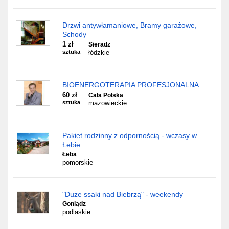
Drzwi antywłamaniowe, Bramy garażowe,
Schody
1 zł
Sieradz
sztuka
łódzkie
BIOENERGOTERAPIA PROFESJONALNA
60 zł
Cała Polska
sztuka
mazowieckie
Pakiet rodzinny z odpornością - wczasy w
Łebie
Łeba
pomorskie
"Duże ssaki nad Biebrzą" - weekendy
Goniądz
podlaskie