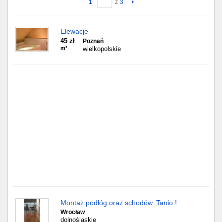
1
z
3
Gdańsk
Elewacje
45 zł
Chorzów
Poznań
m²
wielkopolskie
Lublin
Bydgoszcz
Rzeszów
Gdynia
Gliwice
Białystok
Kielce
Montaż podłóg oraz schodów. Tanio !
Wrocław
dolnośląskie