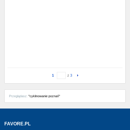
1
z
3
Przeglądasz:
"cyklinowanie poznań"
FAVORE.PL