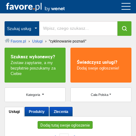
Cała Polska
wszystkie w całym kraju
Szukaj usług
Favore.pl
›
Usługi
›
"cyklinowanie poznań"
Warszawa
Szukasz wykonawcy?
Świadczysz usługi?
Zostaw zapytanie, a my
Wrocław
bezpłatnie poszukamy za
Dodaj swoje ogłoszenie!
Ciebie
Kraków
Poznań
Kategoria
Cała Polska
Łódź
Usługi
Produkty
Zlecenia
Katowice
Dodaj tutaj swoje ogłoszenie
Szczecin