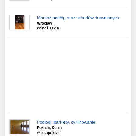
Częstochowa
Toruń
Montaż podłóg oraz schodów drewnianych.
Wrocław
dolnośląskie
Olsztyn
Sosnowiec
Opole
Tarnów
Radom
Bytom
Tychy
Podłogi, parkiety, cyklinowanie
Poznań, Konin
wielkopolskie