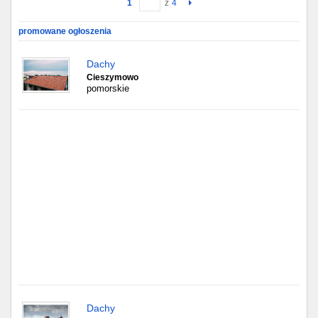
1
z
4
Gdańsk
promowane ogłoszenia
Chorzów
Dachy
Cieszymowo
pomorskie
Lublin
Bydgoszcz
Rzeszów
Gdynia
Gliwice
Białystok
Kielce
Dachy