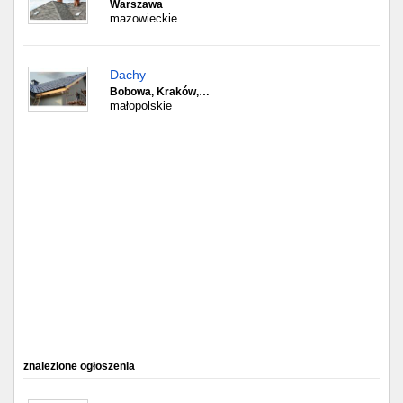
Częstochowa
Warszawa
mazowieckie
Toruń
Dachy
Olsztyn
Bobowa, Kraków,…
małopolskie
Sosnowiec
Opole
Tarnów
Radom
Bytom
Tychy
znalezione ogłoszenia