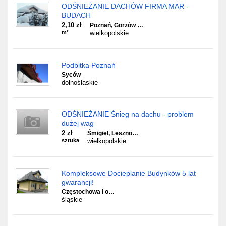
ODŚNIEŻANIE DACHÓW FIRMA MAR -
BUDACH
2,10 zł
Poznań, Gorzów …
m²
wielkopolskie
Podbitka Poznań
Syców
dolnośląskie
ODŚNIEŻANIE Śnieg na dachu - problem
dużej wag
2 zł
Śmigiel, Leszno…
sztuka
wielkopolskie
Kompleksowe Docieplanie Budynków 5 lat
gwarancji!
Częstochowa i o…
śląskie