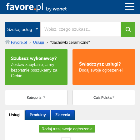
Cała Polska
wszystkie w całym kraju
Szukaj usług
Favore.pl
›
Usługi
›
"dachówki ceramiczne"
Warszawa
Szukasz wykonawcy?
Świadczysz usługi?
Zostaw zapytanie, a my
Wrocław
bezpłatnie poszukamy za
Dodaj swoje ogłoszenie!
Ciebie
Kraków
Poznań
Kategoria
Cała Polska
Łódź
Usługi
Produkty
Zlecenia
Katowice
Dodaj tutaj swoje ogłoszenie
Szczecin