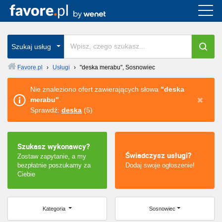
Cała Polska
wszystkie w całym kraju
Szukaj usług
Favore.pl
›
Usługi
›
"deska merabu", Sosnowiec
Warszawa
Nie znaleziono ofert zawierających słowa
"deska
merabu"
.
Wrocław
Sprawdź:
deska
(5)
Kraków
Szukasz wykonawcy?
Poznań
Świadczysz usługi?
Zostaw zapytanie, a my
bezpłatnie poszukamy za
Dodaj swoje ogłoszenie!
Łódź
Ciebie
Katowice
Kategoria
Sosnowiec
Szczecin