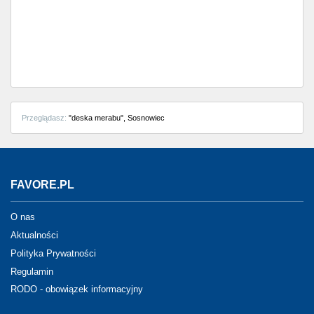
Częstochowa
Toruń
Olsztyn
Sosnowiec
Przeglądasz:
"deska merabu", Sosnowiec
Opole
Tarnów
FAVORE.PL
Radom
O nas
Bytom
Aktualności
Polityka Prywatności
Tychy
Regulamin
RODO - obowiązek informacyjny