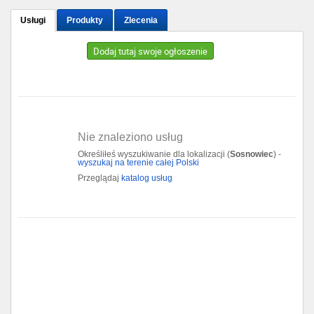
Usługi
Produkty
Zlecenia
Gdańsk
Dodaj tutaj swoje ogłoszenie
Chorzów
Lublin
Bydgoszcz
Nie znaleziono usług
Określiłeś wyszukiwanie dla lokalizacji (
Sosnowiec
) -
Rzeszów
wyszukaj na terenie całej Polski
Przeglądaj
katalog usług
Gdynia
Gliwice
Białystok
Kielce