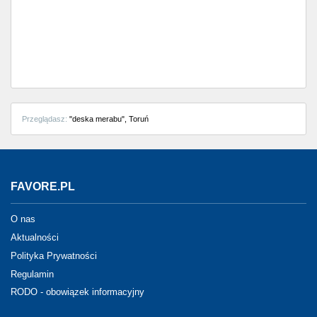
Częstochowa
Toruń
Olsztyn
Sosnowiec
Przeglądasz:
"deska merabu", Toruń
Opole
Tarnów
FAVORE.PL
Radom
O nas
Bytom
Aktualności
Polityka Prywatności
Tychy
Regulamin
RODO - obowiązek informacyjny