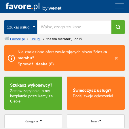
Cała Polska
wszystkie w całym kraju
Szukaj usług
Favore.pl
›
Usługi
›
"deska merabu", Toruń
Warszawa
Nie znaleziono ofert zawierających słowa
"deska
merabu"
.
Wrocław
Sprawdź:
deska
(8)
Kraków
Szukasz wykonawcy?
Poznań
Świadczysz usługi?
Zostaw zapytanie, a my
bezpłatnie poszukamy za
Dodaj swoje ogłoszenie!
Łódź
Ciebie
Katowice
Kategoria
Toruń
Szczecin