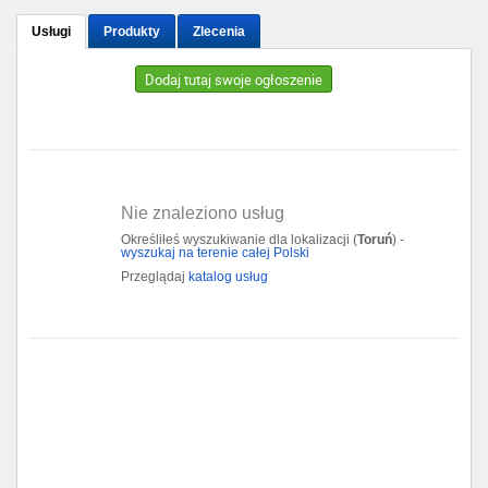
Usługi
Produkty
Zlecenia
Gdańsk
Dodaj tutaj swoje ogłoszenie
Chorzów
Lublin
Bydgoszcz
Nie znaleziono usług
Określiłeś wyszukiwanie dla lokalizacji (
Toruń
) -
Rzeszów
wyszukaj na terenie całej Polski
Przeglądaj
katalog usług
Gdynia
Gliwice
Białystok
Kielce