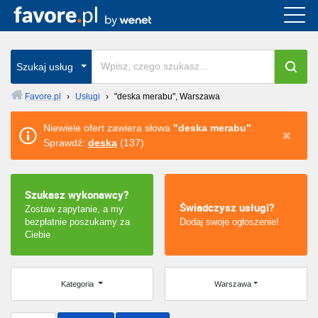
Cała Polska
wszystkie w całym kraju
Szukaj usług
Favore.pl
›
Usługi
›
"deska merabu", Warszawa
Warszawa
Niewiele ofert zawiera słowa
"deska merabu"
.
Sprawdź:
deska
(137)
Wrocław
Kraków
Szukasz wykonawcy?
Świadczysz usługi?
Zostaw zapytanie, a my
Poznań
bezpłatnie poszukamy za
Dodaj swoje ogłoszenie!
Ciebie
Łódź
Katowice
Kategoria
Warszawa
Szczecin