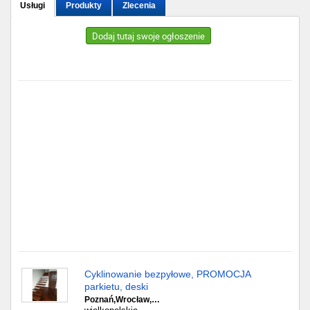
Usługi
Produkty
Zlecenia
Gdańsk
Dodaj tutaj swoje ogłoszenie
Chorzów
Lublin
Bydgoszcz
Rzeszów
Gdynia
Gliwice
Białystok
Cyklinowanie bezpyłowe, PROMOCJA
Kielce
parkietu, deski
Poznań,Wrocław,…