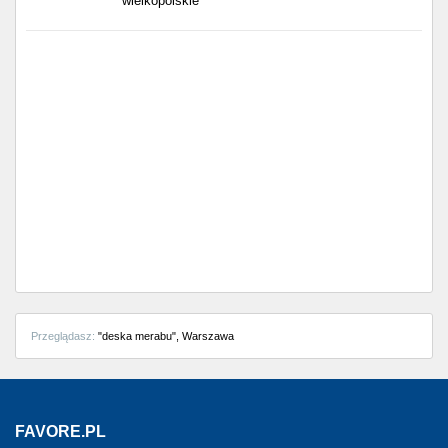
wielkopolskie
Częstochowa
Toruń
Olsztyn
Sosnowiec
Opole
Tarnów
Radom
Bytom
Przeglądasz:
"deska merabu", Warszawa
Tychy
FAVORE.PL