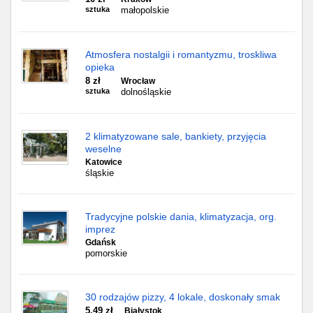
sztuka
małopolskie
Atmosfera nostalgii i romantyzmu, troskliwa
opieka
8 zł
Wrocław
sztuka
dolnośląskie
2 klimatyzowane sale, bankiety, przyjęcia
weselne
Katowice
śląskie
Tradycyjne polskie dania, klimatyzacja, org.
imprez
Gdańsk
pomorskie
30 rodzajów pizzy, 4 lokale, doskonały smak
5,49 zł
Białystok