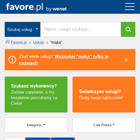
Cała Polska
wszystkie w całym kraju
Szukaj usług
Favore.pl
›
Usługi
›
"mąka"
Warszawa
Zbyt wiele usług?
Wyszukaj "mąka" tylko w
nazwach
Wrocław
Kraków
Szukasz wykonawcy?
Świadczysz usługi?
Zostaw zapytanie, a my
Poznań
bezpłatnie poszukamy za
Dodaj swoje ogłoszenie!
Ciebie
Łódź
Katowice
Kategoria
Cała Polska
Szczecin