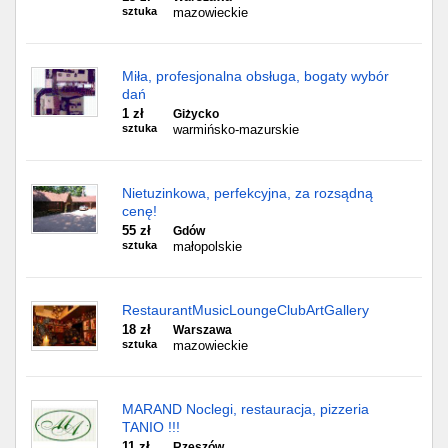
sztuka
mazowieckie
Miła, profesjonalna obsługa, bogaty wybór
dań
1 zł
Giżycko
sztuka
warmińsko-mazurskie
Nietuzinkowa, perfekcyjna, za rozsądną
cenę!
55 zł
Gdów
sztuka
małopolskie
RestaurantMusicLoungeClubArtGallery
18 zł
Warszawa
sztuka
mazowieckie
MARAND Noclegi, restauracja, pizzeria
TANIO !!!
11 zł
Rzeszów