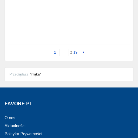
1
z
19
Przeglądasz:
"mąka"
FAVORE.PL
O nas
Aktualności
Polityka Prywatności