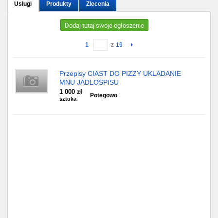
Usługi
Produkty
Zlecenia
Gdańsk
Dodaj tutaj swoje ogłoszenie
Chorzów
1
z
19
Lublin
Przepisy CIAST DO PIZZY UKLADANIE
MNU JADLOSPISU
Bydgoszcz
1 000 zł
Potegowo
sztuka
Rzeszów
Gdynia
Gliwice
Białystok
Kielce