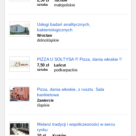
2,50 zł
Tuchów
sztuka
małopolskie
Usługi badań analitycznych,
bakteriologicznych
Wrocław
dolnośląskie
PIZZA U SOŁTYSA !!! Pizza, dania włoskie !!
7,50 zł
Łańcut
sztuka
podkarpackie
Pizza, dania włoskie, z rusztu. Sala
bankietowa
Zawiercie
śląskie
Melanż tradycji i współczesności w sercu
rynku
10 zł
Kraków