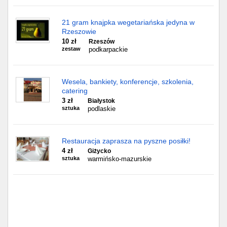
21 gram knajpka wegetariańska jedyna w
Rzeszowie
10 zł
Rzeszów
zestaw
podkarpackie
Wesela, bankiety, konferencje, szkolenia,
catering
3 zł
Białystok
sztuka
podlaskie
Restauracja zaprasza na pyszne posiłki!
4 zł
Giżycko
sztuka
warmińsko-mazurskie