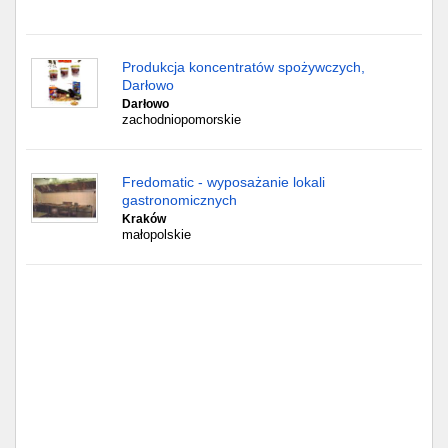
Częstochowa
Toruń
Produkcja koncentratów spożywczych,
Darłowo
Olsztyn
Darłowo
zachodniopomorskie
Sosnowiec
Fredomatic - wyposażanie lokali
Opole
gastronomicznych
Kraków
Tarnów
małopolskie
Radom
Bytom
Tychy