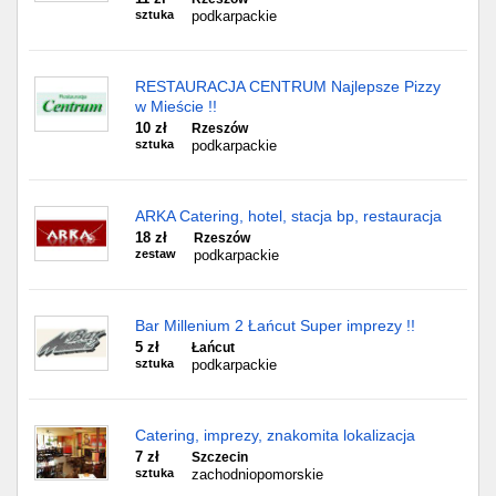
sztuka
podkarpackie
RESTAURACJA CENTRUM Najlepsze Pizzy
w Mieście !!
10 zł
Rzeszów
sztuka
podkarpackie
ARKA Catering, hotel, stacja bp, restauracja
18 zł
Rzeszów
zestaw
podkarpackie
Bar Millenium 2 Łańcut Super imprezy !!
5 zł
Łańcut
sztuka
podkarpackie
Catering, imprezy, znakomita lokalizacja
7 zł
Szczecin
sztuka
zachodniopomorskie