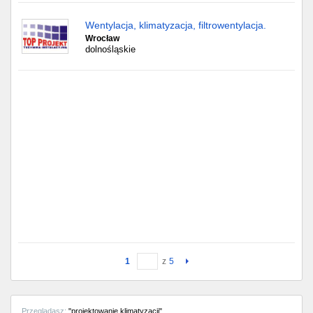
Wentylacja, klimatyzacja, filtrowentylacja.
Wrocław
dolnośląskie
1
z
5
Przeglądasz:
"projektowanie klimatyzacji"