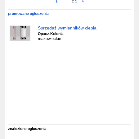
1
z
5
Gdańsk
promowane ogłoszenia
Chorzów
Sprzedaż wymienników ciepła
Opacz-Kolonia
mazowieckie
Lublin
Bydgoszcz
Rzeszów
Gdynia
Gliwice
Białystok
Kielce
znalezione ogłoszenia