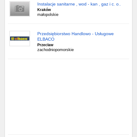
Częstochowa
Instalacje sanitarne , wod - kan , gaz i c. o..
Kraków
małopolskie
Toruń
Olsztyn
Przedsiębiorstwo Handlowo - Usługowe
ELBACO
Sosnowiec
Przecław
zachodniopomorskie
Opole
Tarnów
Radom
Bytom
Tychy