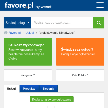
Cała Polska
wszystkie w całym kraju
Szukaj usług
Favore.pl
›
Usługi
›
"projektowanie klimatyzacji"
Warszawa
Szukasz wykonawcy?
Świadczysz usługi?
Zostaw zapytanie, a my
Wrocław
bezpłatnie poszukamy za
Dodaj swoje ogłoszenie!
Ciebie
Kraków
Poznań
Kategoria
Cała Polska
Łódź
Usługi
Produkty
Zlecenia
Katowice
Dodaj tutaj swoje ogłoszenie
Szczecin