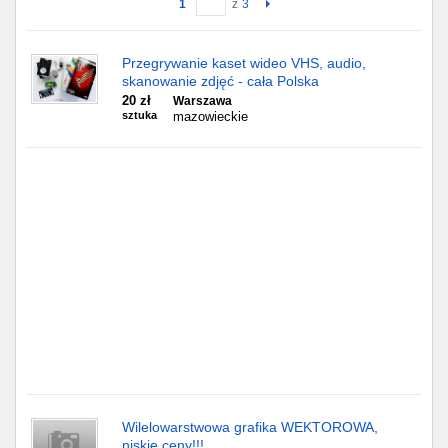
1
z
3
Gdańsk
Przegrywanie kaset wideo VHS, audio,
skanowanie zdjęć - cała Polska
Chorzów
20 zł
Warszawa
sztuka
mazowieckie
Lublin
Bydgoszcz
Rzeszów
Gdynia
Gliwice
Białystok
Kielce
Wilelowarstwowa grafika WEKTOROWA,
niskie ceny!!!