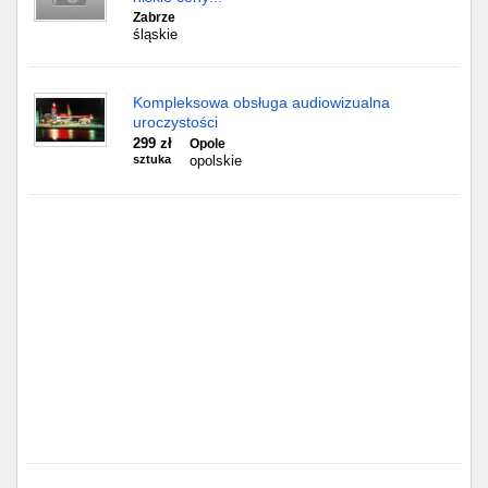
Częstochowa
Zabrze
śląskie
Toruń
Kompleksowa obsługa audiowizualna
Olsztyn
uroczystości
299 zł
Opole
Sosnowiec
sztuka
opolskie
Opole
Tarnów
Radom
Bytom
Tychy