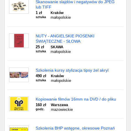
Skanowanie slajdów i negatywów do JPEG
lub TIFF
1 zł
Kraków
sztuka
małopolskie
NUTY - ANGIELSKIE PIOSENKI
ŚWIĄTECZNE - SŁOWA
25 zł
SKAWA
sztuka
małopolskie
Szkolenia kursy stylizacja tipsy żel akryl
490 zł
Kraków
sztuka
małopolskie
Kopiowanie filmów 16mm na DVD / do pliku
160 zł
Warszawa
godz.
mazowieckie
Szkolenia BHP wstępne, okresowe Poznań