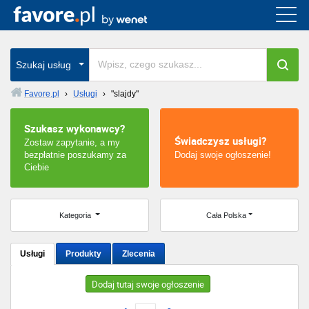
Cała Polska
wszystkie w całym kraju
Szukaj usług
Favore.pl
›
Usługi
›
"slajdy"
Warszawa
Szukasz wykonawcy?
Świadczysz usługi?
Zostaw zapytanie, a my
Wrocław
bezpłatnie poszukamy za
Dodaj swoje ogłoszenie!
Ciebie
Kraków
Poznań
Kategoria
Cała Polska
Łódź
Usługi
Produkty
Zlecenia
Katowice
Dodaj tutaj swoje ogłoszenie
Szczecin