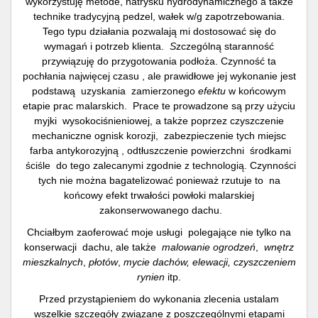
wykorzystuję metode, natrysku hydrodynamicznego a także
technike tradycyjną pedzel, wałek w/g zapotrzebowania.
Tego typu działania pozwalają mi dostosować się do
wymagań i potrzeb klienta.
S
zczególną staranność
przywiązuję do przygotowania podłoża. Czynność ta
pochłania najwięcej czasu , ale prawidłowe jej wykonanie jest
podstawą uzyskania zamierzonego
efektu
w końcowym
etapie prac malarskich. Prace te prowadzone są przy użyciu
myjki wysokociśnieniowej, a także poprzez czyszczenie
mechaniczne ognisk korozji, zabezpieczenie tych miejsc
farba antykorozyjną , odtłuszczenie powierzchni środkami
ściśle do tego zalecanymi zgodnie z technologią. Czynności
tych nie można bagatelizować ponieważ rzutuje to na
końcowy efekt trwałości powłoki malarskiej
zakonserwowanego dachu.
Chciałbym zaoferować moje usługi polegające nie tylko na
konserwacji dachu, ale także
malowanie ogrodzeń
,
wnętrz
mieszkalnych
,
płotów
,
mycie dachów, elewacji, czyszczeniem
rynien
itp.
Przed przystąpieniem do wykonania zlecenia ustalam
wszelkie szczegóły związane z poszczególnymi etapami