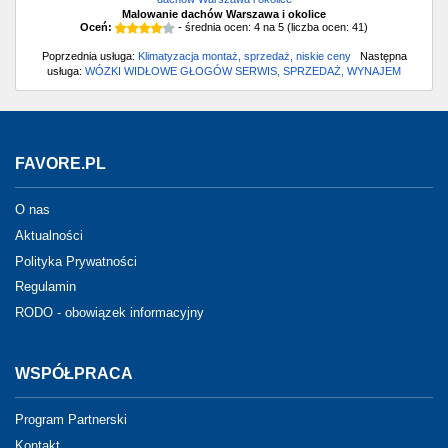
Malowanie dachów Warszawa i okolice
Oceń:
- średnia ocen:
4
na
5
(liczba ocen:
41
)
Poprzednia usługa:
Klimatyzacja montaż, sprzedaż, niskie ceny
Następna
usługa:
WÓZKI WIDŁOWE GŁOGÓW SERWIS, SPRZEDAŻ, WYNAJEM
FAVORE.PL
O nas
Aktualności
Polityka Prywatności
Regulamin
RODO - obowiązek informacyjny
WSPÓŁPRACA
Program Partnerski
Kontakt