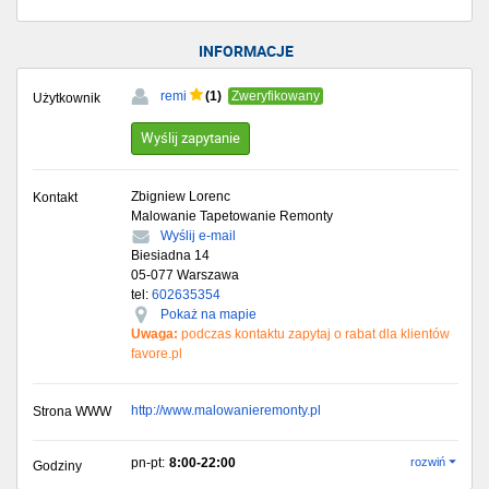
INFORMACJE
(1)
remi
Zweryfikowany
Użytkownik
Wyślij zapytanie
Zbigniew Lorenc
Kontakt
Malowanie Tapetowanie Remonty
Wyślij e-mail
Biesiadna 14
05-077
Warszawa
tel:
602635354
Pokaż na mapie
Uwaga:
podczas kontaktu zapytaj o rabat dla klientów
favore.pl
http://www.malowanieremonty.pl
Strona WWW
pn-pt:
8:00-22:00
rozwiń
Godziny