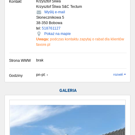
Krzysztof Śliwa
Kontakt
Krzysztof Śliwa S&C Tectum
Wyślij e-mail
Słonecznikowa 5
38-350
Bobowa
tel:
518761127
Pokaż na mapie
Uwaga:
podczas kontaktu zapytaj o rabat dla klientów
favore.pl
brak
Strona WWW
pn-pt:
-
rozwiń
Godziny
GALERIA