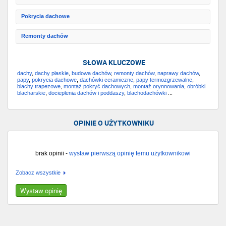
Pokrycia dachowe
Remonty dachów
SŁOWA KLUCZOWE
dachy
,
dachy płaskie
,
budowa dachów
,
remonty dachów
,
naprawy dachów
,
papy
,
pokrycia dachowe
,
dachówki ceramiczne
,
papy termozgrzewalne
,
blachy trapezowe
,
montaż pokryć dachowych
,
montaż orynnowania
,
obróbki
blacharskie
,
docieplenia dachów i poddaszy
,
blachodachówki
...
OPINIE O UŻYTKOWNIKU
brak opinii -
wystaw pierwszą opinię temu użytkownikowi
Zobacz wszystkie
Wystaw opinię