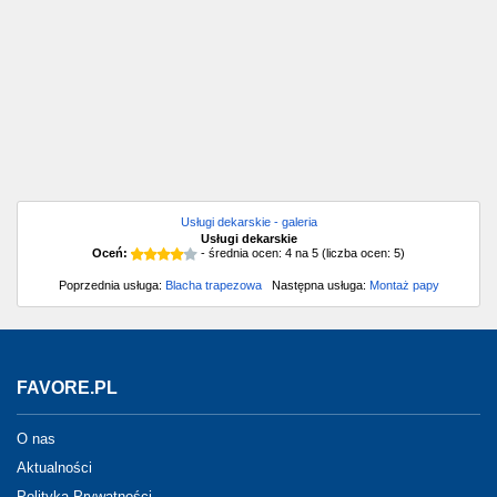
Usługi dekarskie - galeria
Usługi dekarskie
Oceń:
- średnia ocen:
4
na
5
(liczba ocen:
5
)
Poprzednia usługa:
Blacha trapezowa
Następna usługa:
Montaż papy
FAVORE.PL
O nas
Aktualności
Polityka Prywatności