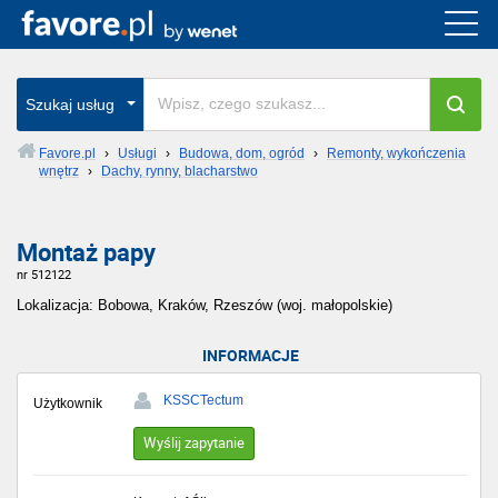
Szukaj usług
Favore.pl
›
Usługi
›
Budowa, dom, ogród
›
Remonty, wykończenia
wnętrz
›
Dachy, rynny, blacharstwo
Montaż papy
nr 512122
Lokalizacja: Bobowa, Kraków, Rzeszów (woj. małopolskie)
INFORMACJE
KSSCTectum
Użytkownik
Wyślij zapytanie