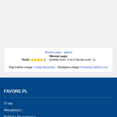
Montaż papy - galeria
Montaż papy
Oceń:
- średnia ocen:
4
na
5
(liczba ocen:
1
)
Poprzednia usługa:
Usługi dekarskie
Następna usługa:
Instalacje elektryczne
FAVORE.PL
O nas
Aktualności
Polityka Prywatności