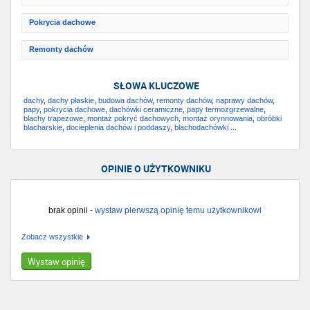
Pokrycia dachowe
Remonty dachów
SŁOWA KLUCZOWE
dachy
,
dachy płaskie
,
budowa dachów
,
remonty dachów
,
naprawy dachów
,
papy
,
pokrycia dachowe
,
dachówki ceramiczne
,
papy termozgrzewalne
,
blachy trapezowe
,
montaż pokryć dachowych
,
montaż orynnowania
,
obróbki
blacharskie
,
docieplenia dachów i poddaszy
,
blachodachówki
...
OPINIE O UŻYTKOWNIKU
brak opinii -
wystaw pierwszą opinię temu użytkownikowi
Zobacz wszystkie
Wystaw opinię