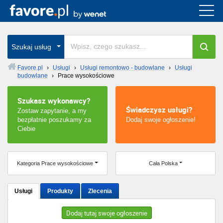
Cała Polska
wszystkie w całym kraju
Szukaj usług
Favore.pl
›
Usługi
›
Usługi remontowo - budowlane
›
Usługi
budowlane
›
Prace wysokościowe
Warszawa
Szukasz wykonawcy?
Wrocław
Świadczysz usługi?
Zostaw zapytanie, a my
bezpłatnie poszukamy za
Dodaj swoje ogłoszenie!
Kraków
Ciebie
Poznań
Kategoria Prace wysokościowe
Cała Polska
Łódź
Usługi
Produkty
Zlecenia
Katowice
Dodaj tutaj swoje ogłoszenie
Szczecin