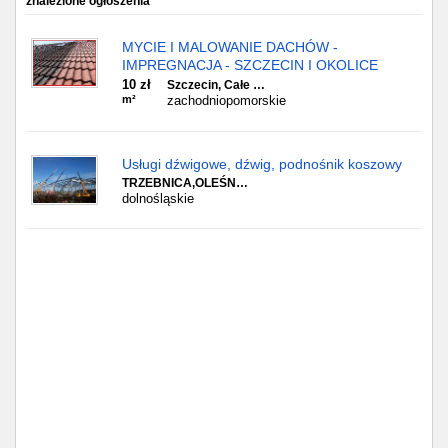
znalezione ogłoszenia
Częstochowa
MYCIE I MALOWANIE DACHÓW -
Toruń
IMPREGNACJA - SZCZECIN I OKOLICE
10 zł
Szczecin, Całe …
Olsztyn
m²
zachodniopomorskie
Sosnowiec
Usługi dźwigowe, dźwig, podnośnik koszowy
TRZEBNICA,OLEŚN…
Opole
dolnośląskie
Tarnów
Radom
Bytom
Tychy