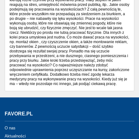
kierują różne czynniki przy wybieraniu pracy: mały stopień w jakim
reagują na stres, umiejętność mówienia przed publiką, itp.. Jakie osoby
podejmują się pracowania na wysokościach? Z całą pewnością te,
które przede wszystkim nie przepadają za siedzeniem za biurkiem, a
po drugie – nie nabawiły się lęku wysokości. Prace na wysokości
wykonują osoby, które nie obawiają się zmiennej pogody, które nie
boją się ubrudzić, czy fizycznie zmęczyć. Nie jest to wcale tak jasna
rzecz. Niektórzy po prostu nie lubią pracować fizycznie. Dla innych z
kolei praca umysłowa jest nudna. Co może dawać praca na wysokości,
np. montaż okien , czy czyszczenie okien, a także montowanie reklam,
czy bannerów. Z pewnością uczucie satysfakcji – dość szybko
dostrzega się rezultat swojej pracy. Ponadto ma się uczucie
przebywania w przestrzeni, a nie dusznego, ciasnego pomieszczenia i
pracy przy biurku. Jakie kroki trzeba przedsięwziąć, żeby móc
pracować na wysokości? Co najważniejsze należy zdobyć
odpowiednie uprawnienia poprzez uczęszczanie na kursy, zakończone
wręczeniem certyfikatu. Dodatkowo trzeba mieć zgodę lekarza
medycyny pracy na wykonywanie pracy na wysokości. Kiedy już się je
ma – wtedy nie pozostaje nic innego, jak podjąć ciekawą pracę.
FAVORE.PL
O nas
Aktualności