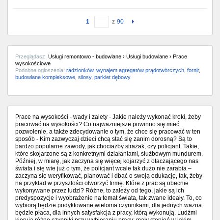
1
z
90
Przeglądasz:
Usługi remontowo - budowlane › Usługi budowlane › Prace
wysokościowe
Podobne ogłoszenia:
radzionków
,
wynajem agregatów prądotwórczych
,
fornir
,
budowlane kompleksowe
,
silosy
,
parkiet dębowy
Prace na wysokości - wady i zalety - Jakie należy wykonać kroki, żeby
pracować na wysokości? Co najważniejsze powinno się mieć
pozwolenie, a także zdecydowanie o tym, że chce się pracować w ten
sposób - Kim zazwyczaj dzieci chcą stać się zanim dorosną? Są to
bardzo popularne zawody, jak chociażby strażak, czy policjant. Takie,
które skojarzone są z konkretnymi działaniami, służbowym mundurem.
Później, w miarę, jak zaczyna się więcej kojarzyć z otaczającego nas
świata i się wie już o tym, że policjant wcale tak dużo nie zarabia –
zaczyna się weryfikować, planować i dbać o swoją edukację, tak, żeby
na przykład w przyszłości otworzyć firmę. Które z prac są obecnie
wykonywane przez ludzi? Różne, to zależy od tego, jakie są ich
predyspozycje i wyobrażenie na temat świata, tak zwane ideały. To, co
wybiorą będzie podyktowane wieloma czynnikami, dla jednych ważna
będzie płaca, dla innych satysfakcja z pracy, którą wykonują. Ludźmi