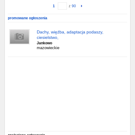
1
z
90
Gdańsk
promowane ogłoszenia
Chorzów
Dachy, więźba, adaptacja podaszy,
ciesielstwo,
Lublin
Jankowo
mazowieckie
Bydgoszcz
Rzeszów
Gdynia
Gliwice
Białystok
Kielce