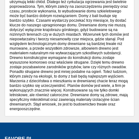
utrzymują lekki chłód. Dlatego też cyrkulacja ogrzewania jest świetnie
poprowadzona. Tym, którym zależy na zaoszczędzeniu pieniędzy oraz
czasu, prostocie wykonania, to wybudowanie domu szkieletowego
może być bardzo dobrym rozwiązaniem. Domy z bali buduje się
bardzo szybko. Czasami wystarczy poczekać trzy miesiące, by dostać
klucze do naszego upragnionego domu. Drewniane domy nie muszą
dotyczyć wyłącznie krajobrazu górskiego, gdyż budowane są na
nizinnych terenach czy w dużych miastach. Wizerunek tych domów jest
niepowtarzalny i tworzy niesamowity czar miejsca, gdzie stanął. Pod
względem technologicznym domy drewniane są bardziej trwałe niż
murowane, a przede wszystkim zdrowsze, albowiem drewno jest
materiałem naturalnym nie wytwarzającym szkodliwych substancji.
Drewno konstrukcyjne wymagane do konstrukcji domu zostaje
wysuszone komorowo oraz właściwie strugane. Dzięki temu drewno
zostaje pozabawione zarodników grzybów, larw czy różnych owadów.
Ponadto strugane drewno jest mniej podatne na ogień. Toteż ludziom,
którym zależy na ekologii, to domy z bali będą najlepszym wyjściem.
Marzenia z dzieciństwa o mieszkaniu w drewnianej chacie teraz mogą
bardzo szybko się urzeczywistnić. Planów domów jest wiele, a firm je
wykonujących znacznie więcej. Konstruowane są nie tylko domki
letniskowe, ale również całoroczne. Drewniane domy są zdrowe, mają
specyficzny mikroklimat oraz zawierają materiały izolacyjne ścian
drewnianych. Stąd wniosek, że jest to budownictwo trwałe oraz
energooszczędne.
FAVORE.PL