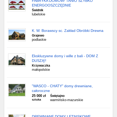
FABRYKA DOMÓW! TANIO SZYBKO
ENERGOOSZCZĘDNIE
Świdnik
lubelskie
K. W. Borawscy sc. Zakład Obróbki Drewna
Grajewo
podlaskie
Ekskluzywne domy i wille z bali - DOM Z
DUSZĄ!!
Krzywaczka
małopolskie
"WASCO - CHATY" domy drewniane,
całoroczne
25 000 zł
Świętajno
sztuka
warmińsko-mazurskie
DREWNIANE DOMY LETNISKOWE,