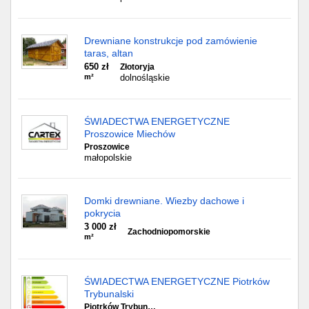
Drewniane konstrukcje pod zamówienie
taras, altan
650 zł
Złotoryja
m²
dolnośląskie
ŚWIADECTWA ENERGETYCZNE
Proszowice Miechów
Proszowice
małopolskie
Domki drewniane. Wiezby dachowe i
pokrycia
3 000 zł
Zachodniopomorskie
m²
ŚWIADECTWA ENERGETYCZNE Piotrków
Trybunalski
Piotrków Trybun…