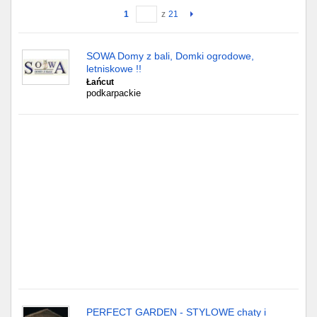
1
z
21
Gdańsk
SOWA Domy z bali, Domki ogrodowe,
Chorzów
letniskowe !!
Łańcut
Lublin
podkarpackie
Bydgoszcz
Rzeszów
Gdynia
Gliwice
Białystok
Kielce
PERFECT GARDEN - STYLOWE chaty i