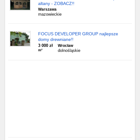
Częstochowa
altany - ZOBACZ!!
Warszawa
mazowieckie
Toruń
Olsztyn
FOCUS DEVELOPER GROUP najlepsze
domy drewniane!!
Sosnowiec
3 000 zł
Wrocław
m²
dolnośląskie
Opole
Tarnów
Radom
Bytom
Tychy