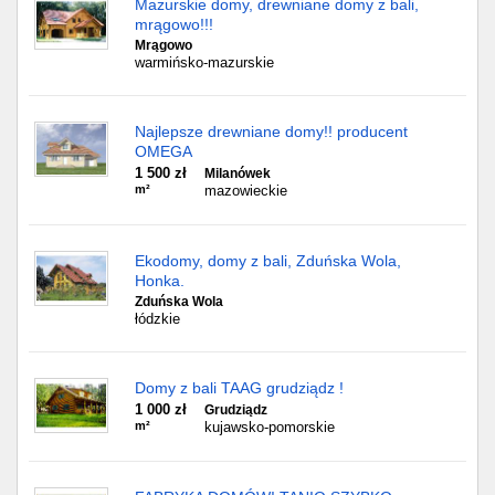
Mazurskie domy, drewniane domy z bali,
mrągowo!!!
Mrągowo
warmińsko-mazurskie
Najlepsze drewniane domy!! producent
OMEGA
1 500 zł
Milanówek
m²
mazowieckie
Ekodomy, domy z bali, Zduńska Wola,
Honka.
Zduńska Wola
łódzkie
Domy z bali TAAG grudziądz !
1 000 zł
Grudziądz
m²
kujawsko-pomorskie