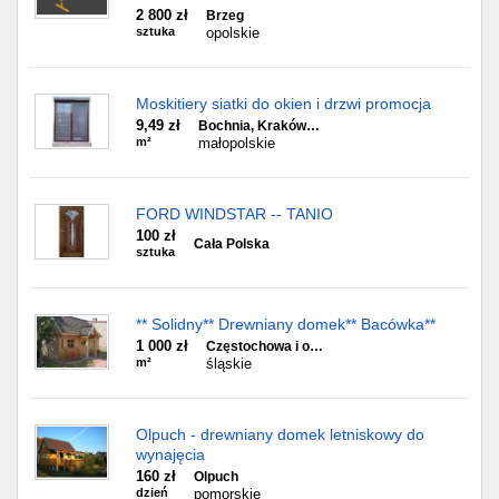
2 800 zł
Brzeg
sztuka
opolskie
Moskitiery siatki do okien i drzwi promocja
9,49 zł
Bochnia, Kraków…
m²
małopolskie
FORD WINDSTAR -- TANIO
100 zł
Cała Polska
sztuka
** Solidny** Drewniany domek** Bacówka**
1 000 zł
Częstochowa i o…
m²
śląskie
Olpuch - drewniany domek letniskowy do
wynajęcia
160 zł
Olpuch
dzień
pomorskie