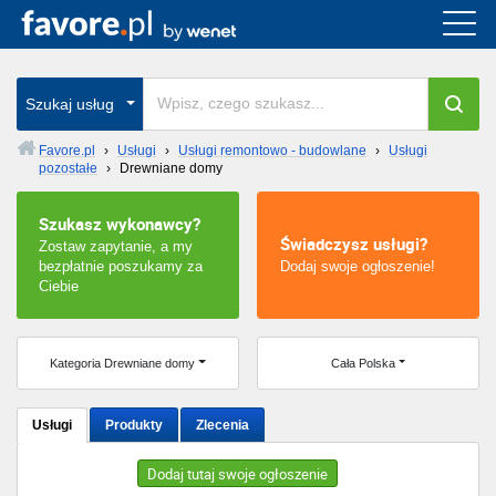
Cała Polska
wszystkie w całym kraju
Szukaj usług
Favore.pl
›
Usługi
›
Usługi remontowo - budowlane
›
Usługi
pozostałe
›
Drewniane domy
Warszawa
Szukasz wykonawcy?
Wrocław
Świadczysz usługi?
Zostaw zapytanie, a my
bezpłatnie poszukamy za
Dodaj swoje ogłoszenie!
Kraków
Ciebie
Poznań
Kategoria Drewniane domy
Cała Polska
Łódź
Usługi
Produkty
Zlecenia
Katowice
Dodaj tutaj swoje ogłoszenie
Szczecin