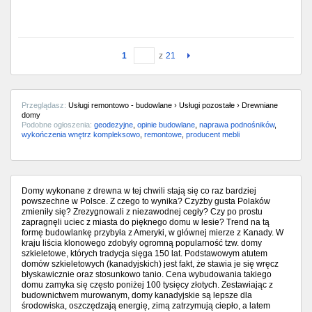
1
z
21
Przeglądasz:
Usługi remontowo - budowlane › Usługi pozostałe › Drewniane
domy
Podobne ogłoszenia:
geodezyjne
,
opinie budowlane
,
naprawa podnośników
,
wykończenia wnętrz kompleksowo
,
remontowe
,
producent mebli
Domy wykonane z drewna w tej chwili stają się co raz bardziej
powszechne w Polsce. Z czego to wynika? Czyżby gusta Polaków
zmieniły się? Zrezygnowali z niezawodnej cegły? Czy po prostu
zapragnęli uciec z miasta do pięknego domu w lesie? Trend na tą
formę budowlankę przybyła z Ameryki, w głównej mierze z Kanady. W
kraju liścia klonowego zdobyły ogromną popularność tzw. domy
szkieletowe, których tradycja sięga 150 lat. Podstawowym atutem
domów szkieletowych (kanadyjskich) jest fakt, że stawia je się wręcz
błyskawicznie oraz stosunkowo tanio. Cena wybudowania takiego
domu zamyka się często poniżej 100 tysięcy złotych. Zestawiając z
budownictwem murowanym, domy kanadyjskie są lepsze dla
środowiska, oszczędzają energię, zimą zatrzymują ciepło, a latem