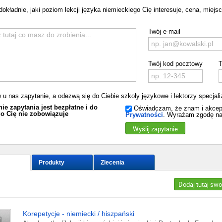
dokładnie, jaki poziom lekcji języka niemieckiego Cię interesuje, cena, miejsc
Twój e-mail
Twój kod pocztowy
T
 u nas zapytanie, a odezwą się do Ciebie szkoły językowe i lektorzy specjal
ie zapytania jest bezpłatne i do
Oświadczam, że znam i akcep
o Cię nie zobowiązuje
Prywatności
. Wyrażam zgodę na
Wyślij zapytanie
Produkty
Zlecenia
Dodaj tutaj swo
Korepetycje - niemiecki / hiszpański