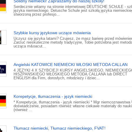
Solidny niemiecki! Zapraszamy do naszej szkoły!
Serdecznie witamy na stronie internetowej DEUTSCHE SChULE - sz
języka niemieckiego. Detusche Schule jest szkołą języka niemieckie
stworzoną przez profesjo...
Szybkie kursy językowe uczące mówienia
Uczysz się języka latami? Czujesz, że masz barierę przed mówieni
Zarzuć nieskuteczne metody tradycyjne, Tobie potrzebna jest metod
ucząca m&oacut...
Angielski KATOWICE NIEMIECKI WŁOSKI METODA CALLAN
4 JĘZYKI 4 X SZYBCIEJ! KURSY ANGIELSKIEGO, NIEMIECKIEG
HISZPAŃSKIEGO WŁOSKIEGO METODĄ CALLANA lub DIRECT
ENGLISH dla Firm, dorosłych, młodzieży i dziec...
Korepetycje, tłumaczenia - język niemiecki
* Korepetycje, tłumaczenia - język niemiecki * Mgr niemcoznawstwa 
doświadczenie, posiadam również własne ciekawe materiały do nauki
(również ...
Tłumacz niemiecki, Tłumacz niemieckiego, FVAT!