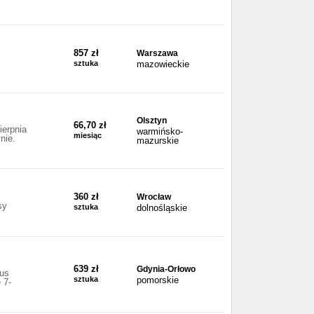
857 zł
Warszawa
sztuka
mazowieckie
Olsztyn
66,70 zł
ierpnia
warmińsko-
miesiąc
nie.
mazurskie
360 zł
Wrocław
sy
sztuka
dolnośląskie
639 zł
Gdynia-Orłowo
cus
sztuka
pomorskie
 7-