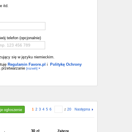
e itd.
wój telefon (opcjonalnie)
izujący się w języku niemieckim.
tuję
Regulamin Favore.pl
i
Politykę Ochrony
 przetwarzanie
[rozwiń]
je ogłoszenie
1
2
3
4
5
6
z
20
Następna
30 zł
Zabrze