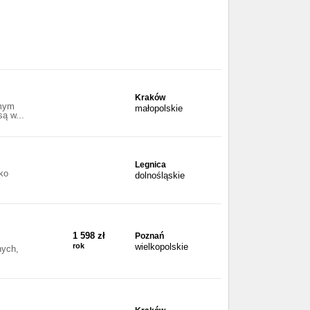
Kraków
amym
małopolskie
ą w...
Legnica
ko
dolnośląskie
1 598 zł
Poznań
rok
wielkopolskie
nych,