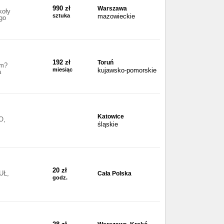
990 zł
Warszawa
koły
sztuka
mazowieckie
go
192 zł
Toruń
em?
miesiąc
kujawsko-pomorskie
a
Katowice
O,
śląskie
20 zł
UŁ,
Cała Polska
godz.