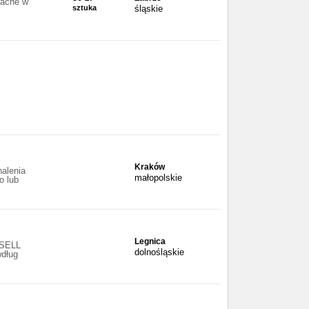
rache w
sztuka
śląskie
Kraków
alenia
małopolskie
o lub
Legnica
NSELL
dolnośląskie
wdług