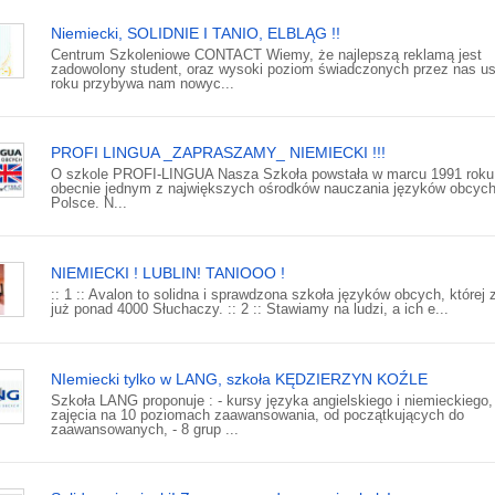
Niemiecki, SOLIDNIE I TANIO, ELBLĄG !!
Centrum Szkoleniowe CONTACT Wiemy, że najlepszą reklamą jest
zadowolony student, oraz wysoki poziom świadczonych przez nas us
roku przybywa nam nowyc...
PROFI LINGUA _ZAPRASZAMY_ NIEMIECKI !!!
O szkole PROFI-LINGUA Nasza Szkoła powstała w marcu 1991 roku.
obecnie jednym z największych ośrodków nauczania języków obcyc
Polsce. N...
NIEMIECKI ! LUBLIN! TANIOOO !
:: 1 :: Avalon to solidna i sprawdzona szkoła języków obcych, której 
już ponad 4000 Słuchaczy. :: 2 :: Stawiamy na ludzi, a ich e...
NIemiecki tylko w LANG, szkoła KĘDZIERZYN KOŹLE
Szkoła LANG proponuje : - kursy języka angielskiego i niemieckiego,
zajęcia na 10 poziomach zaawansowania, od początkujących do
zaawansowanych, - 8 grup ...