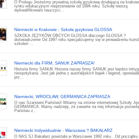
O Prologu Jesteśmy prywatną szkołą językową działającą na krako
rynku edukacyjnym nieprzerwanie od 1994 roku. Szkołę tworzą
wykwalifikowani nauczyci...
Niemiecki w Krakowie - Szkoła językowa GLOSSA
SZKOŁA JĘZYKÓW OBCYCH GLOSSA dlaczego GLOSSA ?
doświadczenie Od 1997 roku specjalizujemy się w prowadzeniu kursó
szkoleń ...
Niemiecki dla FIRM, SANUK ZAPRASZA!
Historia firmy SANUK Historia nazwy firmy SANUK jest bardzo intryg
niespotykana. Jest jak jedna z australijskich bajek i legend, opowiad
prz...
Niemiecki, WROCŁAW, GERMANICA ZAPRASZA
O nas Szanowni Państwo! Witamy na stronie internetowej Szkoły J
GERMANICA. Mamy nadzieję, że zawarte na niej informacje pozwol
Państwu z...
Niemiecki Indywidualnie - Warszawa !! BAKAŁARZ
O NAS SJ Bakałarz powstała w Warszawie 1992 roku . Od początku