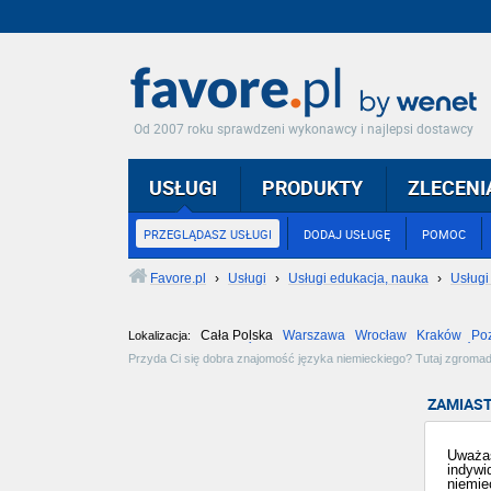
Od 2007 roku sprawdzeni wykonawcy i najlepsi dostawcy
USŁUGI
PRODUKTY
ZLECENI
PRZEGLĄDASZ USŁUGI
DODAJ USŁUGĘ
POMOC
Favore.pl
›
Usługi
›
Usługi edukacja, nauka
›
Usługi
Cała Polska
Warszawa
Wrocław
Kraków
Po
Lokalizacja:
Częstochowa
Toruń
Olsztyn
Sosnowiec
Opole
Tarnów
Przyda Ci się dobra znajomość języka niemieckiego? Tutaj zgromadz
domu! Zobacz jak łatwa i przyjemna może być nauka języka obcego, p
ZAMIAST
Uważas
indywi
niemie