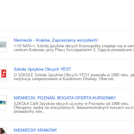
Niemiecki - Kraków, Zapraszamy wszystkich!
>>O NAS<< Szkoła języków obcych Kosmopolita znajduje się w s
centrum Krakowa, przy Placu Szczepańskim 3. Zajęcia prowadzone s
Szkoła Języków Obcych YEST
O SZKOLE Szkoła Języków Obcych YEST powstała w 1995 roku. ja
instytucja zarejestrowana w Kuratorium Oświaty. Obecnie...
NIEMIECKI, POZNAŃ, BOGATA OFERTA KURSOWA!!
SZKOŁA C&N Języków obcych uczymy w Poznaniu od 1998 roku.
Oferujemy naukę na stacjonarnych, dwusemestralnych kursach rocz
prowadzimy inte...
NIEMIECKI! KRAKÓW!