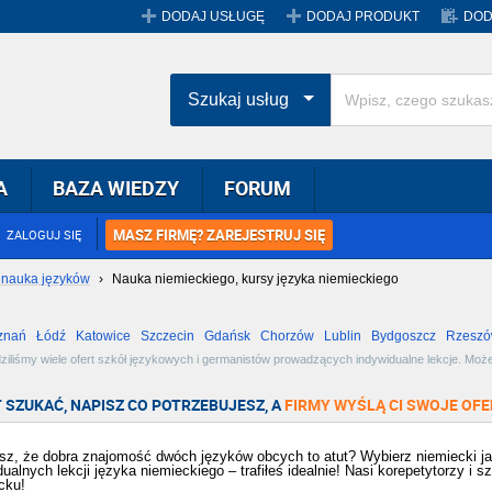
DODAJ USŁUGĘ
DODAJ PRODUKT
DOD
Szukaj usług
A
BAZA WIEDZY
FORUM
MASZ FIRMĘ? ZAREJESTRUJ SIĘ
ZALOGUJ SIĘ
 nauka języków
›
Nauka niemieckiego, kursy języka niemieckiego
znań
Łódź
Katowice
Szczecin
Gdańsk
Chorzów
Lublin
Bydgoszcz
Rzesz
Radom
Bytom
Tychy
iliśmy wiele ofert szkół językowych i germanistów prowadzących indywidualne lekcje. Może
rzekonaj się jak szybko zrobisz postępy. Zobacz dostępne oferty i wybierz najlepszą dla s
 SZUKAĆ, NAPISZ CO POTRZEBUJESZ, A
FIRMY WYŚLĄ CI SWOJE OFE
z, że dobra znajomość dwóch języków obcych to atut? Wybierz niemiecki jak
dualnych lekcji języka niemieckiego – trafiłeś idealnie! Nasi korepetytorzy i
cku!