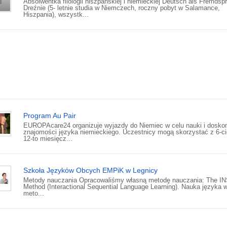
Absolwentka filologii hiszpańskiej i niemieckiej Deutsch als Fremdsp
Dreźnie (5- letnie studia w Niemczech, roczny pobyt w Salamance,
Hiszpania), wszystk...
Program Au Pair
EUROPAcare24 organizuje wyjazdy do Niemiec w celu nauki i doskon
znajomości języka niemieckiego. Uczestnicy mogą skorzystać z 6-ci
12-to miesięcz...
Szkoła Języków Obcych EMPiK w Legnicy
Metody nauczania Opracowaliśmy własną metodę nauczania: The I
Method (Interactional Sequential Language Learning). Nauka języka 
meto...