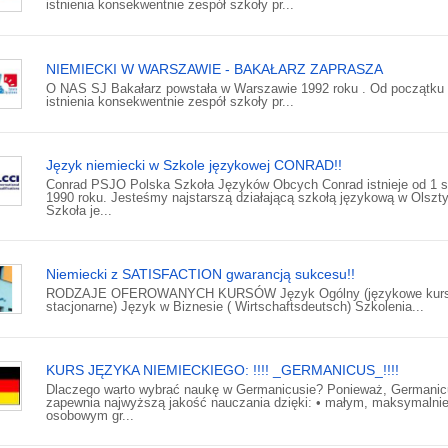
istnienia konsekwentnie zespół szkoły pr...
NIEMIECKI W WARSZAWIE - BAKAŁARZ ZAPRASZA
O NAS SJ Bakałarz powstała w Warszawie 1992 roku . Od początku
istnienia konsekwentnie zespół szkoły pr...
Język niemiecki w Szkole językowej CONRAD!!
Conrad PSJO Polska Szkoła Języków Obcych Conrad istnieje od 1 s
1990 roku. Jesteśmy najstarszą działającą szkołą językową w Olszty
Szkoła je...
Niemiecki z SATISFACTION gwarancją sukcesu!!
RODZAJE OFEROWANYCH KURSÓW Język Ogólny (językowe kur
stacjonarne) Język w Biznesie ( Wirtschaftsdeutsch) Szkolenia...
KURS JĘZYKA NIEMIECKIEGO: !!!! _GERMANICUS_!!!!
Dlaczego warto wybrać naukę w Germanicusie? Ponieważ, Germani
zapewnia najwyższą jakość nauczania dzięki: • małym, maksymalnie
osobowym gr...