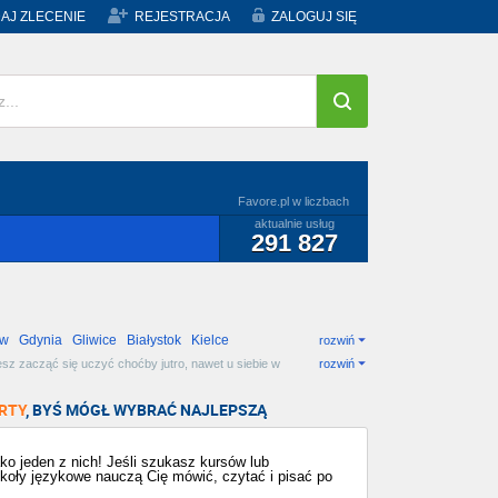
AJ ZLECENIE
REJESTRACJA
ZALOGUJ SIĘ
Favore.pl w liczbach
aktualnie usług
291 827
ów
Gdynia
Gliwice
Białystok
Kielce
rozwiń
sz zacząć się uczyć choćby jutro, nawet u siebie w
rozwiń
iebie!
RTY
, BYŚ MÓGŁ WYBRAĆ NAJLEPSZĄ
o jeden z nich! Jeśli szukasz kursów lub
 szkoły językowe nauczą Cię mówić, czytać i pisać po