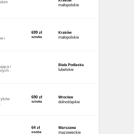
Kraków
wskim
małopolskie
699 zł
Kraków
sztuka
małopolskie
w i
Biała Podlaska
ująca i
lubelskie
anych
690 zł
Wrocław
ęzyków
sztuka
dolnośląskie
ą
64 zł
Warszawa
osoba
mazowieckie