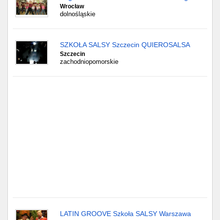
Częstochowa
Wrocław
dolnośląskie
Toruń
SZKOŁA SALSY Szczecin QUIEROSALSA
Olsztyn
Szczecin
zachodniopomorskie
Sosnowiec
Opole
Tarnów
Radom
Bytom
Tychy
LATIN GROOVE Szkoła SALSY Warszawa