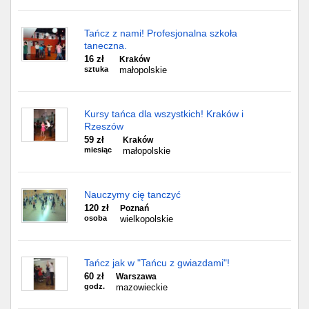
Tańcz z nami! Profesjonalna szkoła
taneczna.
16 zł
Kraków
sztuka
małopolskie
Kursy tańca dla wszystkich! Kraków i
Rzeszów
59 zł
Kraków
miesiąc
małopolskie
Nauczymy cię tanczyć
120 zł
Poznań
osoba
wielkopolskie
Tańcz jak w "Tańcu z gwiazdami"!
60 zł
Warszawa
godz.
mazowieckie