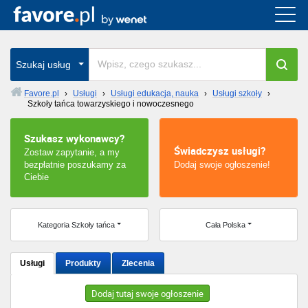
Cała Polska
wszystkie w całym kraju
Szukaj usług
Favore.pl
›
Usługi
›
Usługi edukacja, nauka
›
Usługi szkoły
›
Szkoły tańca towarzyskiego i nowoczesnego
Warszawa
Szukasz wykonawcy?
Wrocław
Świadczysz usługi?
Zostaw zapytanie, a my
bezpłatnie poszukamy za
Dodaj swoje ogłoszenie!
Kraków
Ciebie
Poznań
Kategoria Szkoły tańca
Cała Polska
Łódź
Usługi
Produkty
Zlecenia
Katowice
Dodaj tutaj swoje ogłoszenie
Szczecin