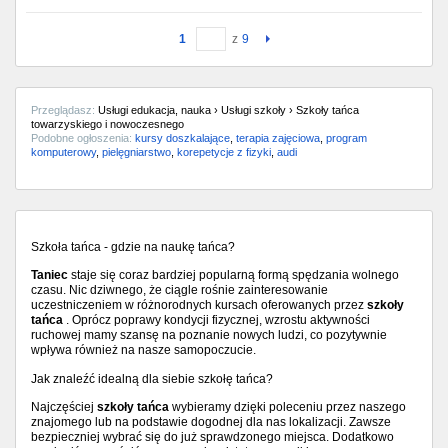
1
z
9
Przeglądasz:
Usługi edukacja, nauka › Usługi szkoły › Szkoły tańca
towarzyskiego i nowoczesnego
Podobne ogłoszenia:
kursy doszkalające
,
terapia zajęciowa
,
program
komputerowy
,
pielęgniarstwo
,
korepetycje z fizyki
,
audi
Szkoła tańca - gdzie na naukę tańca?
Taniec
staje się coraz bardziej popularną formą spędzania wolnego
czasu. Nic dziwnego, że ciągle rośnie zainteresowanie
uczestniczeniem w różnorodnych kursach oferowanych przez
szkoły
tańca
. Oprócz poprawy kondycji fizycznej, wzrostu aktywności
ruchowej mamy szansę na poznanie nowych ludzi, co pozytywnie
wpływa również na nasze samopoczucie.
Jak znaleźć idealną dla siebie szkołę tańca?
Najczęściej
szkoły tańca
wybieramy dzięki poleceniu przez naszego
znajomego lub na podstawie dogodnej dla nas lokalizacji. Zawsze
bezpieczniej wybrać się do już sprawdzonego miejsca. Dodatkowo