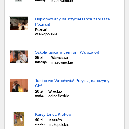
miesiąc
mazowieckie
Dyplomowany nauczyciel tańca zaprasza.
Poznań!
Poznań
wielkopolskie
Szkoła tańca w centrum Warszawy!
85 zł
Warszawa
miesiąc
mazowieckie
Taniec we Wrocławiu! Przyjdz, nauczymy
Cię!
20 zł
Wrocław
godz.
dolnośląskie
Kursy tańca Kraków
40 zł
Kraków
osoba
małopolskie