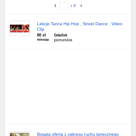
1
z
9
Gdańsk
Lekcje Tanca Hip Hop , Street Dance , Video
Chorzów
Clip
80 zł
Gdańsk
Lublin
miesiąc
pomorskie
Bydgoszcz
Rzeszów
Gdynia
Gliwice
Białystok
Kielce
Bogata oferta z zakresu ruchu tanecznego