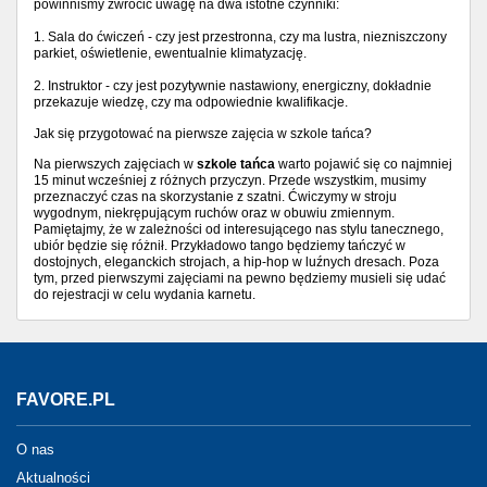
powinniśmy zwrócić uwagę na dwa istotne czynniki:
1. Sala do ćwiczeń - czy jest przestronna, czy ma lustra, niezniszczony
parkiet, oświetlenie, ewentualnie klimatyzację.
2. Instruktor - czy jest pozytywnie nastawiony, energiczny, dokładnie
przekazuje wiedzę, czy ma odpowiednie kwalifikacje.
Jak się przygotować na pierwsze zajęcia w szkole tańca?
Na pierwszych zajęciach w
szkole tańca
warto pojawić się co najmniej
15 minut wcześniej z różnych przyczyn. Przede wszystkim, musimy
przeznaczyć czas na skorzystanie z szatni. Ćwiczymy w stroju
wygodnym, niekrępującym ruchów oraz w obuwiu zmiennym.
Pamiętajmy, że w zależności od interesującego nas stylu tanecznego,
ubiór będzie się różnił. Przykładowo tango będziemy tańczyć w
dostojnych, eleganckich strojach, a hip-hop w luźnych dresach. Poza
tym, przed pierwszymi zajęciami na pewno będziemy musieli się udać
do rejestracji w celu wydania karnetu.
FAVORE.PL
O nas
Aktualności