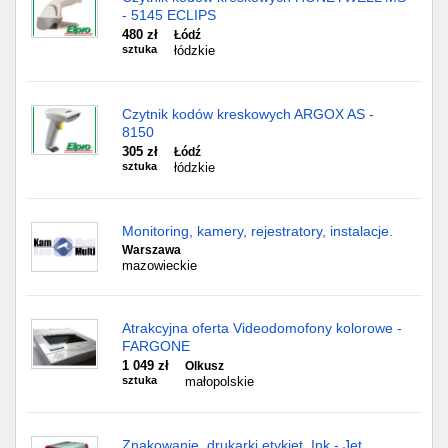
- 5145 ECLIPS
480 zł
Łódź
sztuka
łódzkie
Czytnik kodów kreskowych ARGOX AS -
8150
305 zł
Łódź
sztuka
łódzkie
Monitoring, kamery, rejestratory, instalacje.
Warszawa
mazowieckie
Atrakcyjna oferta Videodomofony kolorowe -
FARGONE
1 049 zł
Olkusz
sztuka
małopolskie
Znakowanie, drukarki etykiet, Ink - Jet,