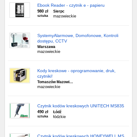
Ebook Reader - czytnik e - papieru
980 zł
Sierpc
sztuka
mazowieckie
SystemyAlarmowe, Domofonowe, Kontroli
dostępu, CCTV
Warszawa
mazowieckie
Kody kreskowe - oprogramowanie, druk,
czytniki!
Tomaszów Mazowi…
mazowieckie
Czytnik kodów kreskowych UNITECH MS835
490 zł
Łódź
sztuka
łódzkie
Czytnik kodów kreskowych HONEYWELL MS