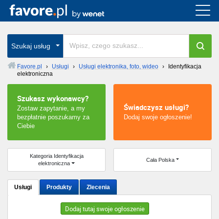
Cała Polska
wszystkie w całym kraju
Szukaj usług
Favore.pl
›
Usługi
›
Usługi elektronika, foto, wideo
›
Identyfikacja
elektroniczna
Warszawa
Szukasz wykonawcy?
Wrocław
Świadczysz usługi?
Zostaw zapytanie, a my
bezpłatnie poszukamy za
Dodaj swoje ogłoszenie!
Kraków
Ciebie
Poznań
Kategoria Identyfikacja
Cała Polska
elektroniczna
Łódź
Usługi
Produkty
Zlecenia
Katowice
Dodaj tutaj swoje ogłoszenie
Szczecin