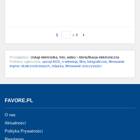
1
z
4
Przeglądasz:
Usługi elektronika, foto, wideo › Identyfikacja elektroniczna
Podobne ogłoszenia:
sprzęt AGD
,
n telewizja
,
filmy fotograficzne
,
filmowanie
imprez okolicznościowych
,
żelazka
,
filmowanie uroczystości
FAVORE.PL
O nas
Aktualności
Polityka Prywatności
Regulamin