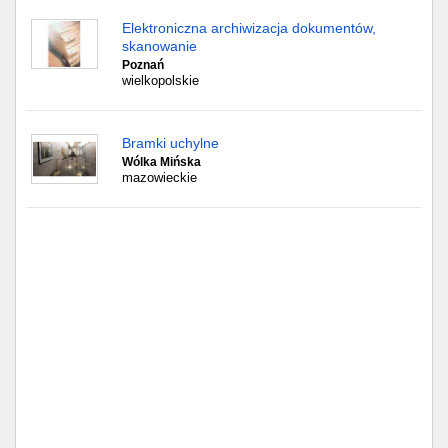
Częstochowa
Elektroniczna archiwizacja dokumentów,
skanowanie
Toruń
Poznań
wielkopolskie
Olsztyn
Sosnowiec
Bramki uchylne
Wólka Mińska
mazowieckie
Opole
Tarnów
Radom
Bytom
Tychy