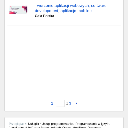
Tworzenie aplikacji webowych, software
development, aplikacje mobilne
Cała Polska
1
z
3
Przeglądasz:
Usługi it › Usługi programowanie › Programowanie w języku
JavaScript, AJAX oraz frameworkach jQuery, MooTools, Prototype