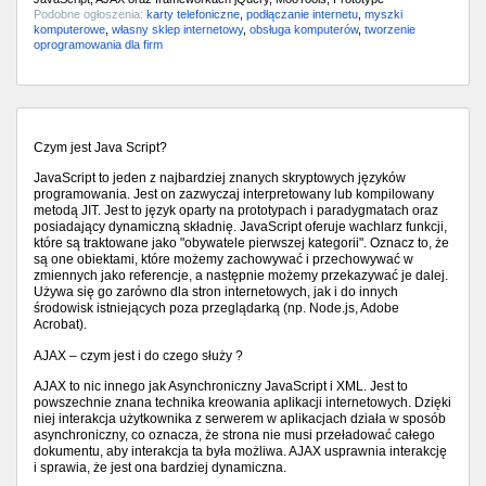
Podobne ogłoszenia:
karty telefoniczne
,
podłączanie internetu
,
myszki
komputerowe
,
własny sklep internetowy
,
obsługa komputerów
,
tworzenie
oprogramowania dla firm
Czym jest Java Script?
JavaScript to jeden z najbardziej znanych skryptowych języków
programowania. Jest on zazwyczaj interpretowany lub kompilowany
metodą JIT. Jest to język oparty na prototypach i paradygmatach oraz
posiadający dynamiczną składnię. JavaScript oferuje wachlarz funkcji,
które są traktowane jako "obywatele pierwszej kategorii". Oznacz to, że
są one obiektami, które możemy zachowywać i przechowywać w
zmiennych jako referencje, a następnie możemy przekazywać je dalej.
Używa się go zarówno dla stron internetowych, jak i do innych
środowisk istniejących poza przeglądarką (np. Node.js, Adobe
Acrobat).
AJAX – czym jest i do czego służy ?
AJAX to nic innego jak Asynchroniczny JavaScript i XML. Jest to
powszechnie znana technika kreowania aplikacji internetowych. Dzięki
niej interakcja użytkownika z serwerem w aplikacjach działa w sposób
asynchroniczny, co oznacza, że strona nie musi przeładować całego
dokumentu, aby interakcja ta była możliwa. AJAX usprawnia interakcję
i sprawia, że jest ona bardziej dynamiczna.