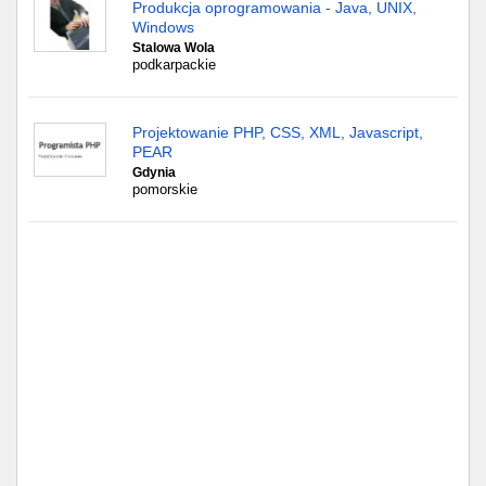
Częstochowa
Produkcja oprogramowania - Java, UNIX,
Windows
Stalowa Wola
Toruń
podkarpackie
Olsztyn
Projektowanie PHP, CSS, XML, Javascript,
PEAR
Sosnowiec
Gdynia
pomorskie
Opole
Tarnów
Radom
Bytom
Tychy