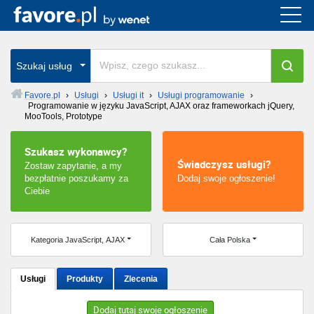
Cała Polska
wszystkie w całym kraju
Szukaj usług
Favore.pl
›
Usługi
›
Usługi it
›
Usługi programowanie
›
Programowanie w języku JavaScript, AJAX oraz frameworkach jQuery,
Warszawa
MooTools, Prototype
Wrocław
Szukasz wykonawcy?
Świadczysz usługi?
Zostaw zapytanie, a my
bezpłatnie poszukamy za
Dodaj swoje ogłoszenie!
Kraków
Ciebie
Poznań
Kategoria JavaScript, AJAX
Cała Polska
Łódź
Katowice
Usługi
Produkty
Zlecenia
Szczecin
Dodaj tutaj swoje ogłoszenie