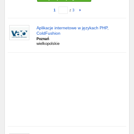
1
z
3
Gdańsk
Chorzów
Aplikacje internetowe w językach PHP,
ColdFushion
Lublin
Poznań
wielkopolskie
Bydgoszcz
Rzeszów
Gdynia
Gliwice
Białystok
Kielce