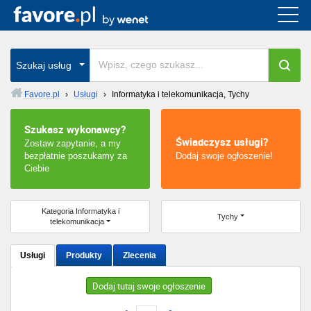
Cała Polska
wszystkie w całym kraju
Szukaj usług
Favore.pl
›
Usługi
›
Informatyka i telekomunikacja, Tychy
Warszawa
Szukasz wykonawcy?
Świadczysz usługi?
Zostaw zapytanie, a my
Wrocław
bezpłatnie poszukamy za
Dodaj swoje ogłoszenie!
Ciebie
Kraków
Poznań
Kategoria Informatyka i
Tychy
telekomunikacja
Łódź
Usługi
Produkty
Zlecenia
Katowice
Dodaj tutaj swoje ogłoszenie
Szczecin