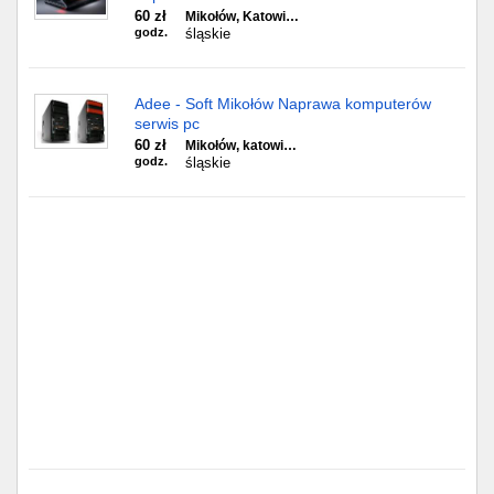
Częstochowa
60 zł
Mikołów, Katowi…
godz.
śląskie
Toruń
Adee - Soft Mikołów Naprawa komputerów
Olsztyn
serwis pc
60 zł
Mikołów, katowi…
Sosnowiec
godz.
śląskie
Opole
Tarnów
Radom
Bytom
Tychy