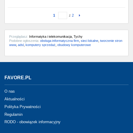
1
z
2
Przeglądasz:
Informatyka i telekomunikacja, Tychy
Podobne ogłoszenia:
obsługa informatyczna firm
,
sieci lokalne
,
tworzenie stron
www
,
adsl
,
komputery sprzedaż
,
obudowy komputerowe
FAVORE.PL
O nas
Aktualności
Polityka Prywatności
Regulamin
RODO - obowiązek informacyjny