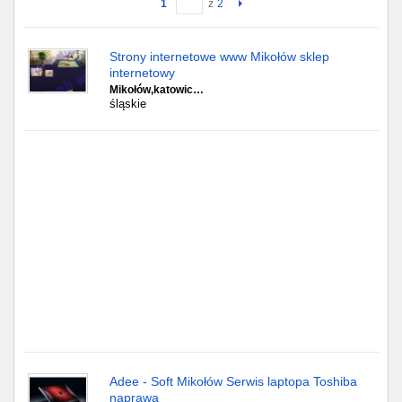
1
z
2
Gdańsk
Strony internetowe www Mikołów sklep
internetowy
Chorzów
Mikołów,katowic…
śląskie
Lublin
Bydgoszcz
Rzeszów
Gdynia
Gliwice
Białystok
Kielce
Adee - Soft Mikołów Serwis laptopa Toshiba
naprawa