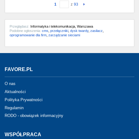
1
z
93
Przeglądasz:
Informatyka i telekomunikacja, Warszawa
Podobne ogłoszenia:
cms
,
przełączniki
,
dysk twardy
,
zasilacz
,
oprogramowanie dla firm
,
zarządzanie sieciami
FAVORE.PL
O nas
Aktualności
Polityka Prywatności
Regulamin
RODO - obowiązek informacyjny
WSPÓŁPRACA