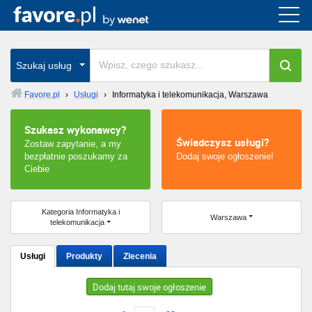
Cała Polska
wszystkie w całym kraju
Szukaj usług
Favore.pl
›
Usługi
›
Informatyka i telekomunikacja, Warszawa
Warszawa
Szukasz wykonawcy?
Świadczysz usługi?
Zostaw zapytanie, a my
Wrocław
bezpłatnie poszukamy za
Dodaj swoje ogłoszenie!
Ciebie
Kraków
Poznań
Kategoria Informatyka i
Warszawa
telekomunikacja
Łódź
Usługi
Produkty
Zlecenia
Katowice
Dodaj tutaj swoje ogłoszenie
Szczecin