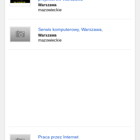
Częstochowa
Warszawa
mazowieckie
Toruń
Serwis komputerowy, Warszawa,
Olsztyn
Warszawa
mazowieckie
Sosnowiec
Opole
Tarnów
Radom
Bytom
Tychy
Praca przez Internet