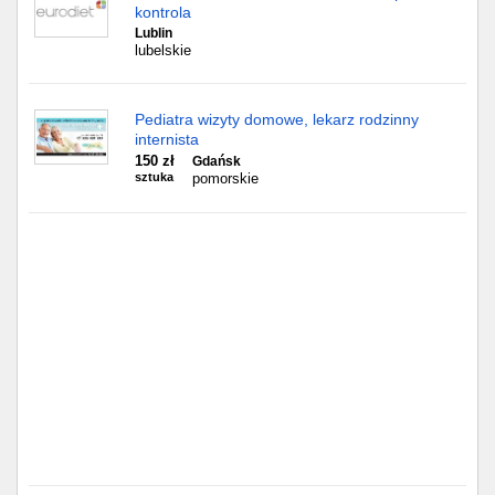
Częstochowa
kontrola
Lublin
lubelskie
Toruń
Olsztyn
Pediatra wizyty domowe, lekarz rodzinny
internista
Sosnowiec
150 zł
Gdańsk
sztuka
pomorskie
Opole
Tarnów
Radom
Bytom
Tychy