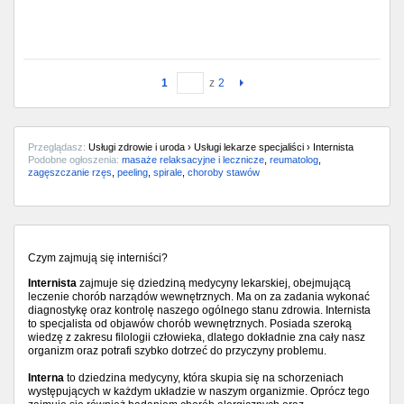
1
z
2
Przeglądasz:
Usługi zdrowie i uroda › Usługi lekarze specjaliści › Internista
Podobne ogłoszenia:
masaże relaksacyjne i lecznicze
,
reumatolog
,
zagęszczanie rzęs
,
peeling
,
spirale
,
choroby stawów
Czym zajmują się interniści?
Internista
zajmuje się dziedziną medycyny lekarskiej, obejmującą
leczenie chorób narządów wewnętrznych. Ma on za zadania wykonać
diagnostykę oraz kontrolę naszego ogólnego stanu zdrowia. Internista
to specjalista od objawów chorób wewnętrznych. Posiada szeroką
wiedzę z zakresu filologii człowieka, dlatego dokładnie zna cały nasz
organizm oraz potrafi szybko dotrzeć do przyczyny problemu.
Interna
to dziedzina medycyny, która skupia się na schorzeniach
występujących w każdym układzie w naszym organizmie. Oprócz tego