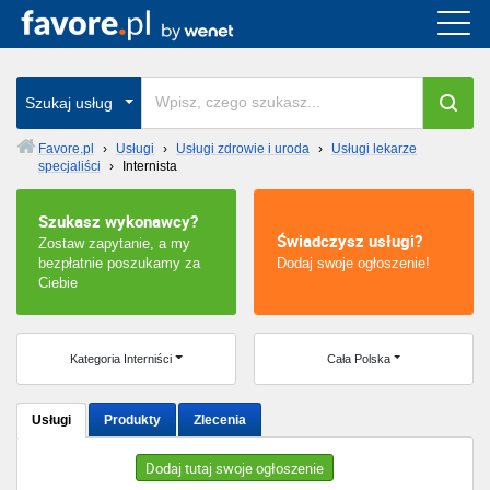
Cała Polska
wszystkie w całym kraju
Szukaj usług
Favore.pl
›
Usługi
›
Usługi zdrowie i uroda
›
Usługi lekarze
specjaliści
›
Internista
Warszawa
Szukasz wykonawcy?
Wrocław
Świadczysz usługi?
Zostaw zapytanie, a my
bezpłatnie poszukamy za
Dodaj swoje ogłoszenie!
Kraków
Ciebie
Poznań
Kategoria Interniści
Cała Polska
Łódź
Usługi
Produkty
Zlecenia
Katowice
Dodaj tutaj swoje ogłoszenie
Szczecin