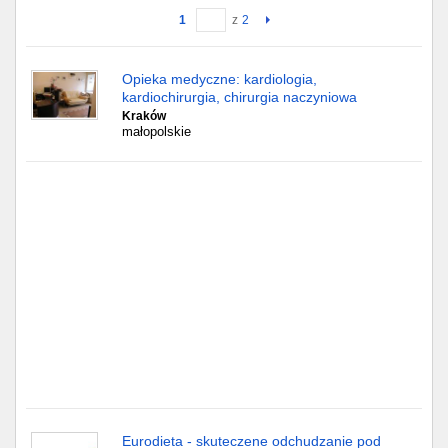
1
z
2
Gdańsk
Opieka medyczne: kardiologia,
Chorzów
kardiochirurgia, chirurgia naczyniowa
Kraków
Lublin
małopolskie
Bydgoszcz
Rzeszów
Gdynia
Gliwice
Białystok
Kielce
Eurodieta - skuteczene odchudzanie pod