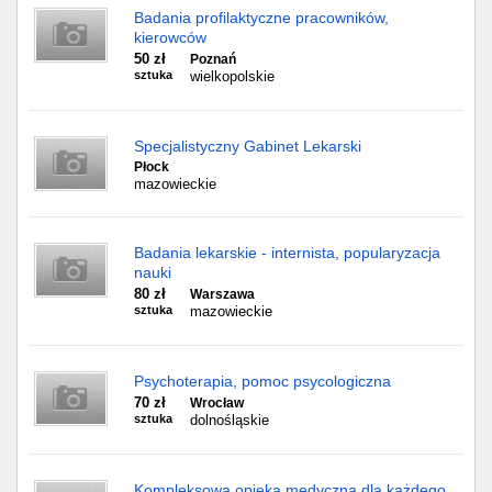
Badania profilaktyczne pracowników,
kierowców
50 zł
Poznań
sztuka
wielkopolskie
Specjalistyczny Gabinet Lekarski
Płock
mazowieckie
Badania lekarskie - internista, popularyzacja
nauki
80 zł
Warszawa
sztuka
mazowieckie
Psychoterapia, pomoc psycologiczna
70 zł
Wrocław
sztuka
dolnośląskie
Kompleksowa opieka medyczna dla każdego