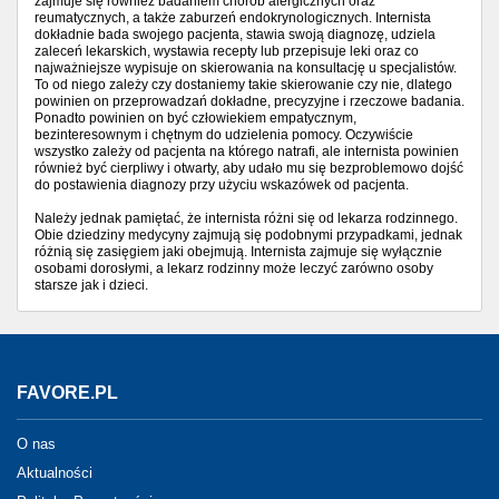
zajmuje się również badaniem chorób alergicznych oraz
reumatycznych, a także zaburzeń endokrynologicznych. Internista
dokładnie bada swojego pacjenta, stawia swoją diagnozę, udziela
zaleceń lekarskich, wystawia recepty lub przepisuje leki oraz co
najważniejsze wypisuje on skierowania na konsultację u specjalistów.
To od niego zależy czy dostaniemy takie skierowanie czy nie, dlatego
powinien on przeprowadzań dokładne, precyzyjne i rzeczowe badania.
Ponadto powinien on być człowiekiem empatycznym,
bezinteresownym i chętnym do udzielenia pomocy. Oczywiście
wszystko zależy od pacjenta na którego natrafi, ale internista powinien
również być cierpliwy i otwarty, aby udało mu się bezproblemowo dojść
do postawienia diagnozy przy użyciu wskazówek od pacjenta.
Należy jednak pamiętać, że internista różni się od lekarza rodzinnego.
Obie dziedziny medycyny zajmują się podobnymi przypadkami, jednak
różnią się zasięgiem jaki obejmują. Internista zajmuje się wyłącznie
osobami dorosłymi, a lekarz rodzinny może leczyć zarówno osoby
starsze jak i dzieci.
FAVORE.PL
O nas
Aktualności