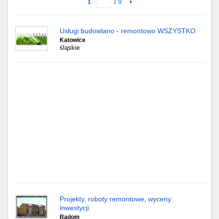
1
z
9
Gdańsk
Usługi budowlano - remontowo WSZYSTKO
Katowice
Chorzów
śląskie
Lublin
Bydgoszcz
Rzeszów
Gdynia
Gliwice
Białystok
Kielce
Projekty, roboty remontowe, wyceny
inwestycji.
Radom