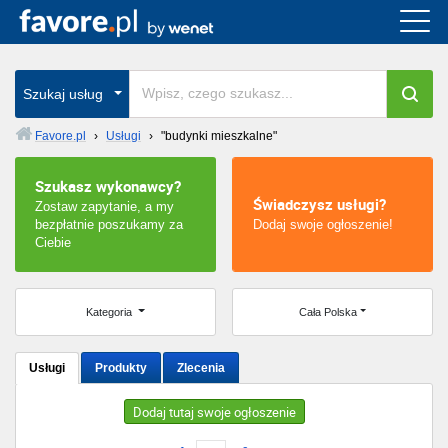
Cała Polska
wszystkie w całym kraju
Szukaj usług
Favore.pl
›
Usługi
›
"budynki mieszkalne"
Warszawa
Szukasz wykonawcy?
Świadczysz usługi?
Zostaw zapytanie, a my
Wrocław
bezpłatnie poszukamy za
Dodaj swoje ogłoszenie!
Ciebie
Kraków
Poznań
Kategoria
Cała Polska
Łódź
Usługi
Produkty
Zlecenia
Katowice
Dodaj tutaj swoje ogłoszenie
Szczecin