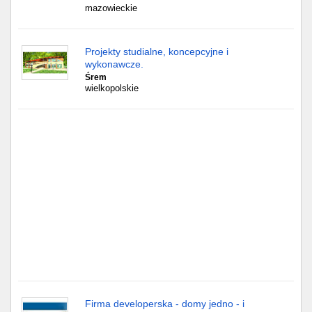
Częstochowa
mazowieckie
Toruń
Projekty studialne, koncepcyjne i
wykonawcze.
Olsztyn
Śrem
wielkopolskie
Sosnowiec
Opole
Tarnów
Radom
Bytom
Tychy
Firma developerska - domy jedno - i