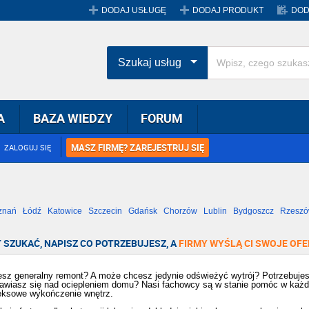
DODAJ USŁUGĘ
DODAJ PRODUKT
DOD
Szukaj usług
A
BAZA WIEDZY
FORUM
MASZ FIRMĘ? ZAREJESTRUJ SIĘ
ZALOGUJ SIĘ
znań
Łódź
Katowice
Szczecin
Gdańsk
Chorzów
Lublin
Bydgoszcz
Rzesz
Radom
Bytom
Tychy
 SZUKAĆ, NAPISZ CO POTRZEBUJESZ, A
FIRMY WYŚLĄ CI SWOJE OFE
esz generalny remont? A może chcesz jedynie odświeżyć wytrój? Potrzebuje
awiasz się nad ociepleniem domu? Nasi fachowcy są w stanie pomóc w każ
ksowe wykończenie wnętrz.