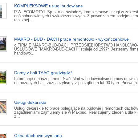
KOMPLEKSOWE usługi budowlane
P.W. ECOMOTYL Sp. z o.o. świadczy kompleksowe usługi w zakresi
ogólnobudowlanych i wykończeniowych. Z powodzeniem podejmujem
realizacj...
MAKRO - BUD - DACH prace remontowo - wykończeniowe
o FIRMIE MAKRO-BUD-DACH PRZEDSIĘBIORSTWO HANDLOWO
USŁUGOWE "MAKRO-BUD-DACH" istnieje od 1997r. Jesteśmy firm
handlowo...
Domy z bali TAAG grudziądz !
Informacje o naszej firmie. Swój ślad w budownictwie domów drewni
obtaczanych bali, zaznaczyliśmy z początkiem lat 90-tych. Pierwotnie
Usługi dekarskie
Usługi dekarskie to prace polegające na budowie i remontach dachów
zagadnieniami zajmujemy się w Maxbud. Realizujemy zlecenia dla kl
z...
Okna dachowe wymiana