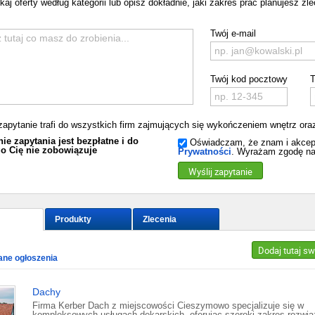
j oferty według kategorii lub opisz dokładnie, jaki zakres prac planujesz zlec
Twój e-mail
Twój kod pocztowy
T
zapytanie trafi do wszystkich firm zajmujących się wykończeniem wnętrz ora
ie zapytania jest bezpłatne i do
Oświadczam, że znam i akcep
o Cię nie zobowiązuje
Prywatności
. Wyrażam zgodę na
Wyślij zapytanie
Produkty
Zlecenia
Dodaj tutaj s
ne ogłoszenia
Dachy
Firma Kerber Dach z miejscowości Cieszymowo specjalizuje się w
kompleksowych usługach dekarskich, oferując szeroki zakres rozwią