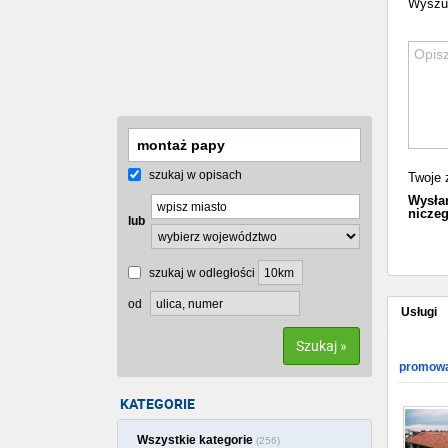
Wyszuka
szukaj w opisach
Twoje 
Wysłan
niczeg
lub
szukaj w odległości
od
Usługi
Szukaj »
promowa
KATEGORIE
Wszystkie kategorie
(256)