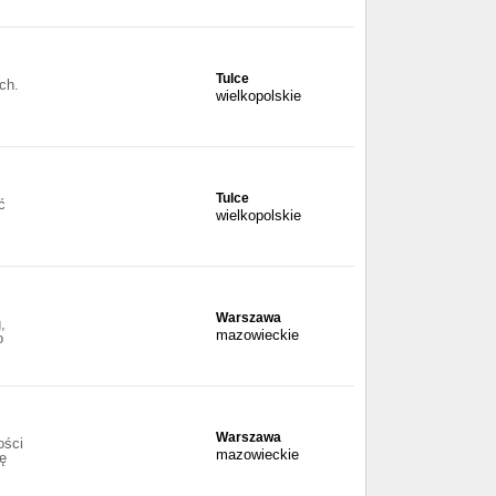
Tulce
ch.
wielkopolskie
Tulce
ć
wielkopolskie
Warszawa
,
mazowieckie
o
Warszawa
ości
mazowieckie
ę