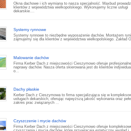
Okna dachowe i ich wymiana to nasza specjalność. Maxbud prowadz
klientów z województwa wielkopolskiego. Wykonujemy liczne usługi
dekarskie....
Systemy rynnowe
Systemy rynnowe to niezbędne wyposażenie dachów. Montażem ryn
zajmujemy się dla klientów z województwa wielkopolskiego. Zakład O
Malowanie dachów
Firma Kerber Dach z miejscowości Cieszymowo oferuje profesjonalne
naprawy dachów. Nasza oferta skierowana jest do klientów indywidua
o...
Dachy płaskie
Kerber Dach z Cieszymowa to firma specjalizująca się w komplekso
usługach dekarskich, oferując najwyższą jakość wykonania oraz peł
zakres prac związanych ...
Czyszczenie i mycie dachów
Firma Kerber Dach z miejscowości Cieszymowo oferuje kompleksowe
czyszczenia i mycia dachów, które przywracają estetyczny wygląd i