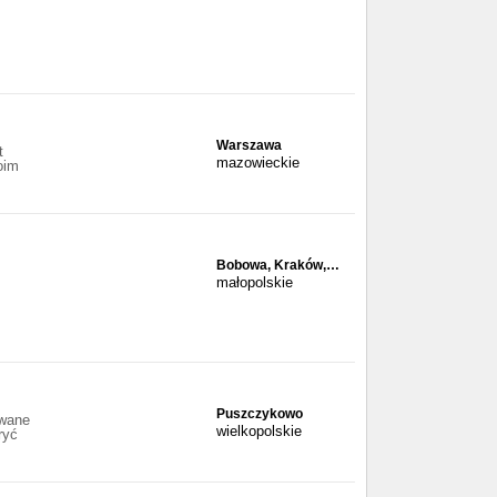
Warszawa
t
mazowieckie
oim
Bobowa, Kraków,…
małopolskie
Puszczykowo
ywane
wielkopolskie
ryć