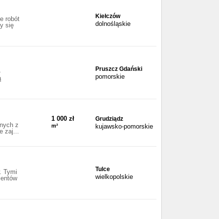
Kiełczów
e robót
dolnośląskie
y się
Pruszcz Gdański
-
pomorskie
ą
1 000 zł
Grudziądz
anych z
m²
kujawsko-pomorskie
 zaj...
Tulce
. Tymi
wielkopolskie
ientów