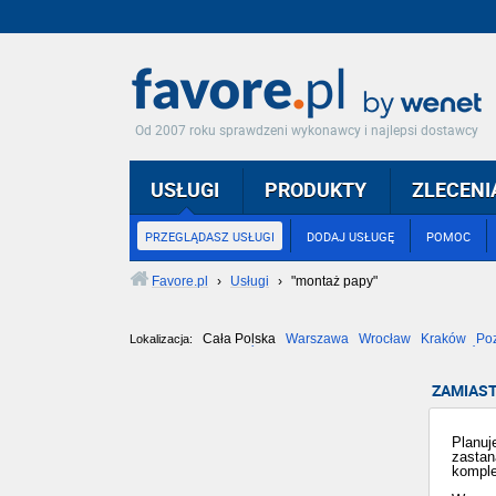
Od 2007 roku sprawdzeni wykonawcy i najlepsi dostawcy
USŁUGI
PRODUKTY
ZLECENI
PRZEGLĄDASZ USŁUGI
DODAJ USŁUGĘ
POMOC
Favore.pl
›
Usługi
›
"montaż papy"
Cała Polska
Warszawa
Wrocław
Kraków
Po
Lokalizacja:
Częstochowa
Toruń
Olsztyn
Sosnowiec
Opole
Tarnów
ZAMIAST
Planuj
zastan
komple