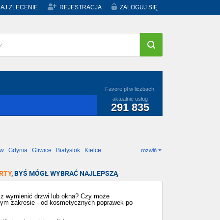
AJ ZLECENIE
REJESTRACJA
ZALOGUJ SIĘ
Favore.pl w liczbach
aktualnie usług
291 835
ów
Gdynia
Gliwice
Białystok
Kielce
rozwiń
RTY
, BYŚ MÓGŁ WYBRAĆ NAJLEPSZĄ
sz wymienić drzwi lub okna? Czy może
dym zakresie - od kosmetycznych poprawek po