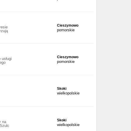
Cieszymowo
resie
pomorskie
yzują
Cieszymowo
 usługi
pomorskie
jego
Skoki
wielkopolskie
Skoki
y na
wielkopolskie
 Szulc