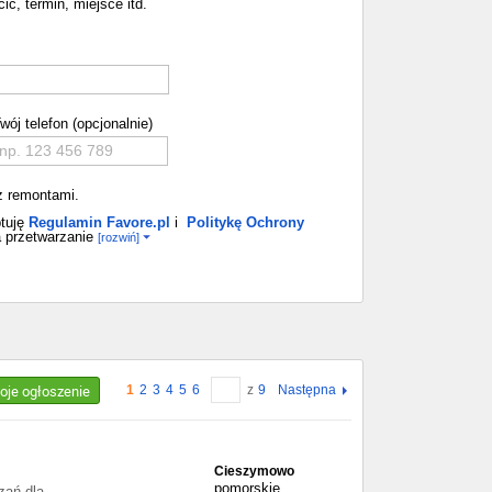
ić, termin, miejsce itd.
wój telefon (opcjonalnie)
z remontami.
tuję
Regulamin Favore.pl
i
Politykę Ochrony
 przetwarzanie
[rozwiń]
woje ogłoszenie
1
2
3
4
5
6
z
9
Następna
Cieszymowo
pomorskie
zań dla