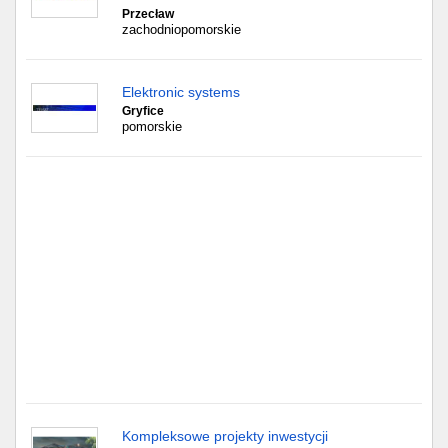
Częstochowa
Przecław
zachodniopomorskie
Toruń
Elektronic systems
Olsztyn
Gryfice
pomorskie
Sosnowiec
Opole
Tarnów
Radom
Bytom
Tychy
Kompleksowe projekty inwestycji