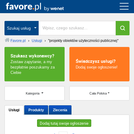
Cała Polska
wszystkie w całym kraju
Szukaj usług
Favore.pl
›
Usługi
›
"projekty obiektów użyteczności publicznej"
Warszawa
Szukasz wykonawcy?
Świadczysz usługi?
Zostaw zapytanie, a my
Wrocław
bezpłatnie poszukamy za
Dodaj swoje ogłoszenie!
Ciebie
Kraków
Poznań
Kategoria
Cała Polska
Łódź
Usługi
Produkty
Zlecenia
Katowice
Dodaj tutaj swoje ogłoszenie
Szczecin