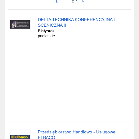
1
z
7
Gdańsk
DELTA TECHNIKA KONFERENCYJNA I
SCENICZNA !!
Chorzów
Białystok
podlaskie
Lublin
Bydgoszcz
Rzeszów
Gdynia
Gliwice
Białystok
Kielce
Przedsiębiorstwo Handlowo - Usługowe
ELBACO