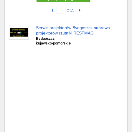
1
z
15
Gdańsk
Chorzów
Serwis projektorów Bydgoszcz naprawa
projektorów rzutniki RESTMAG
Lublin
Bydgoszcz
kujawsko-pomorskie
Bydgoszcz
Rzeszów
Gdynia
Gliwice
Białystok
Kielce