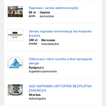
Naprawa i serwis elektronarzędzi
60 zł
Gdańsk
godz.
pomorskie
Serwis naprawa konserwacja fax kopiarka
liczarka
140 zł
Warszawa
sztuka
mazowieckie
Odkurzacz robot roomba irobot sprzątanie
alergie
Bydgoszcz
kujawsko-pomorskie
A&D NAPRAWA LAPTOPÓW BEZPŁATNA
DIAGNOZA
Wrocław
dolnośląskie