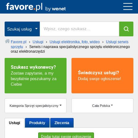
Cała Polska
wszystkie w całym kraju
Szukaj usług
Favore.pl
›
Usługi
›
Usługi elektronika, foto, wideo
›
Usługi serwis
sprzętu
›
Serwis i naprawa specjalistycznego sprzętu elektronicznego
Warszawa
oraz elektronarzędzi
Wrocław
Szukasz wykonawcy?
Świadczysz usługi?
Zostaw zapytanie, a my
Kraków
bezpłatnie poszukamy za
Dodaj swoje ogłoszenie!
Ciebie
Poznań
Kategoria Sprzęt specjalistyczny
Cała Polska
Łódź
Katowice
Usługi
Produkty
Zlecenia
Szczecin
Dodaj tutaj swoje ogłoszenie