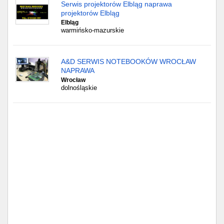
Częstochowa
Serwis projektorów Elbląg naprawa
projektorów Elbląg
Elbląg
Toruń
warmińsko-mazurskie
Olsztyn
A&D SERWIS NOTEBOOKÓW WROCŁAW
NAPRAWA
Sosnowiec
Wrocław
dolnośląskie
Opole
Tarnów
Radom
Bytom
Tychy