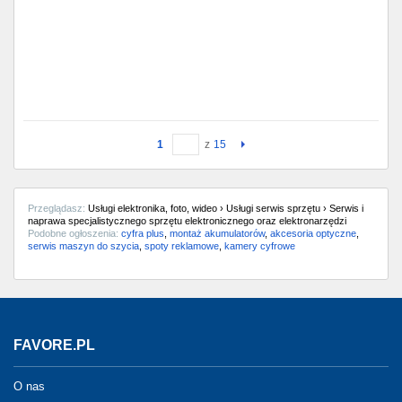
1
z
15
Przeglądasz:
Usługi elektronika, foto, wideo › Usługi serwis sprzętu › Serwis i
naprawa specjalistycznego sprzętu elektronicznego oraz elektronarzędzi
Podobne ogłoszenia:
cyfra plus
,
montaż akumulatorów
,
akcesoria optyczne
,
serwis maszyn do szycia
,
spoty reklamowe
,
kamery cyfrowe
FAVORE.PL
O nas