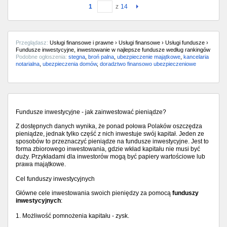
1
z
14
Przeglądasz:
Usługi finansowe i prawne › Usługi finansowe › Usługi fundusze ›
Fundusze inwestycyjne, inwestowanie w najlepsze fundusze według rankingów
Podobne ogłoszenia:
stegna
,
broń palna
,
ubezpieczenie majątkowe
,
kancelaria
notarialna
,
ubezpieczenia domów
,
doradztwo finansowo ubezpieczeniowe
Fundusze inwestycyjne - jak zainwestować pieniądze?
Z dostępnych danych wynika, że ponad połowa Polaków oszczędza
pieniądze, jednak tylko część z nich inwestuje swój kapitał. Jeden ze
sposobów to przeznaczyć pieniądze na fundusze inwestycyjne. Jest to
forma zbiorowego inwestowania, gdzie wkład kapitału nie musi być
duży. Przykładami dla inwestorów mogą być papiery wartościowe lub
prawa majątkowe.
Cel funduszy inwestycyjnych
Główne cele inwestowania swoich pieniędzy za pomocą
funduszy
inwestycyjnych
:
1. Możliwość pomnożenia kapitału - zysk.