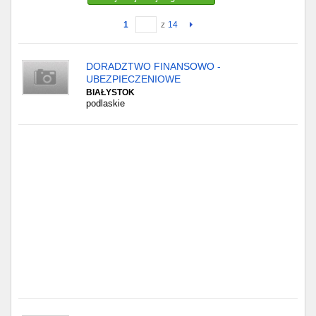
1
z
14
Gdańsk
Chorzów
DORADZTWO FINANSOWO -
UBEZPIECZENIOWE
Lublin
BIAŁYSTOK
podlaskie
Bydgoszcz
Rzeszów
Gdynia
Gliwice
Białystok
Kielce