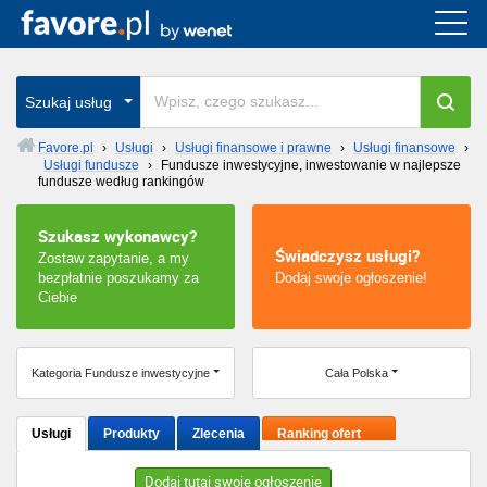
Cała Polska
wszystkie w całym kraju
Szukaj usług
Favore.pl
›
Usługi
›
Usługi finansowe i prawne
›
Usługi finansowe
›
Usługi fundusze
›
Fundusze inwestycyjne, inwestowanie w najlepsze
Warszawa
fundusze według rankingów
Wrocław
Szukasz wykonawcy?
Świadczysz usługi?
Zostaw zapytanie, a my
Kraków
bezpłatnie poszukamy za
Dodaj swoje ogłoszenie!
Ciebie
Poznań
Kategoria Fundusze inwestycyjne
Cała Polska
Łódź
Katowice
Usługi
Produkty
Zlecenia
Ranking ofert
Szczecin
Dodaj tutaj swoje ogłoszenie