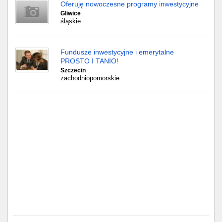
Częstochowa
Oferuję nowoczesne programy inwestycyjne
Gliwice
śląskie
Toruń
Olsztyn
Fundusze inwestycyjne i emerytalne
PROSTO I TANIO!
Sosnowiec
Szczecin
zachodniopomorskie
Opole
Tarnów
Radom
Bytom
Tychy