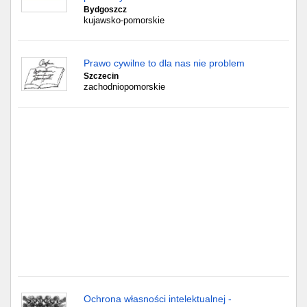
Częstochowa
Bydgoszcz
kujawsko-pomorskie
Toruń
Prawo cywilne to dla nas nie problem
Olsztyn
Szczecin
zachodniopomorskie
Sosnowiec
Opole
Tarnów
Radom
Bytom
Tychy
Ochrona własności intelektualnej -