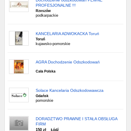
Dochodzenie odszkodowań PEWNE
PROFESJONALNE !!!
Rzeszów
podkarpackie
KANCELARIA ADWOKACKA Toruń
Toruń
kujawsko-pomorskie
AGRA Dochodzenie Odszkodowań
Cała Polska
Solace Kancelaria Odszkodowawcza
Gdańsk
pomorskie
DORADZTWO PRAWNE I STAŁA OBSŁUGA
FIRM
150 zł
Łódź