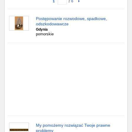
1
z
6
Gdańsk
Postępowanie rozwodowe, spadkowe,
odszkodowawcze
Chorzów
Gdynia
pomorskie
Lublin
Bydgoszcz
Rzeszów
Gdynia
Gliwice
Białystok
Kielce
My pomożemy rozwiązać Twoje prawne
problemy