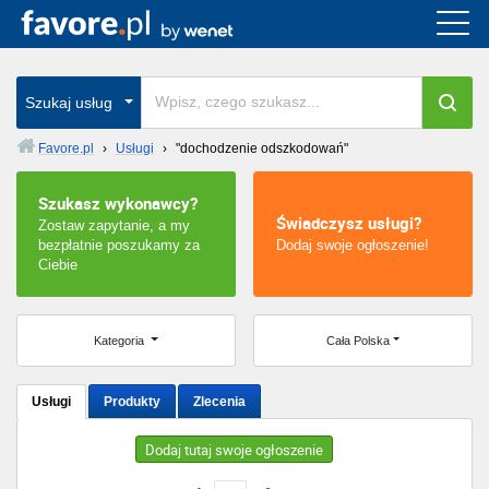
Cała Polska
wszystkie w całym kraju
Szukaj usług
Favore.pl
›
Usługi
›
"dochodzenie odszkodowań"
Warszawa
Szukasz wykonawcy?
Świadczysz usługi?
Zostaw zapytanie, a my
Wrocław
bezpłatnie poszukamy za
Dodaj swoje ogłoszenie!
Ciebie
Kraków
Poznań
Kategoria
Cała Polska
Łódź
Usługi
Produkty
Zlecenia
Katowice
Dodaj tutaj swoje ogłoszenie
Szczecin