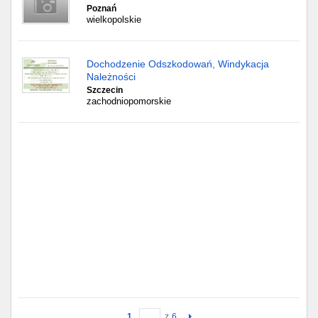
Poznań
wielkopolskie
Dochodzenie Odszkodowań, Windykacja
Należności
Szczecin
zachodniopomorskie
1
z
6