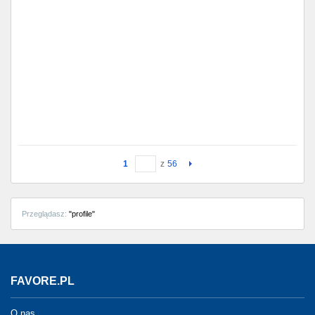
1
z
56
Przeglądasz:
"profile"
FAVORE.PL
O nas