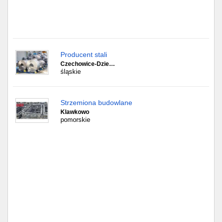
Częstochowa
Toruń
Olsztyn
Producent stali
Czechowice-Dzie…
Sosnowiec
śląskie
Opole
Strzemiona budowlane
Klawkowo
Tarnów
pomorskie
Radom
Bytom
Tychy