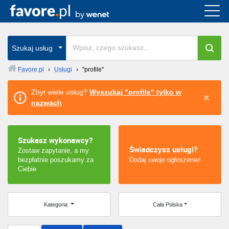
Cała Polska
wszystkie w całym kraju
Szukaj usług
Favore.pl
›
Usługi
›
"profile"
Warszawa
Zbyt wiele usług?
Wyszukaj "profile" tylko w
nazwach
Wrocław
Kraków
Szukasz wykonawcy?
Świadczysz usługi?
Zostaw zapytanie, a my
Poznań
bezpłatnie poszukamy za
Dodaj swoje ogłoszenie!
Ciebie
Łódź
Katowice
Kategoria
Cała Polska
Szczecin