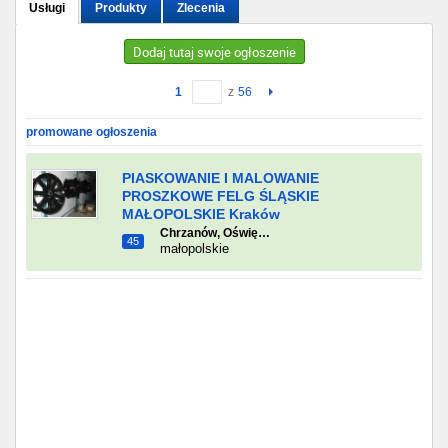
Usługi
Produkty
Zlecenia
Gdańsk
Dodaj tutaj swoje ogłoszenie
Chorzów
1
z
56
Lublin
promowane ogłoszenia
Bydgoszcz
PIASKOWANIE I MALOWANIE
PROSZKOWE FELG ŚLĄSKIE
MAŁOPOLSKIE Kraków
Rzeszów
Chrzanów, Oświę…
45
małopolskie
Gdynia
Gliwice
Białystok
Kielce