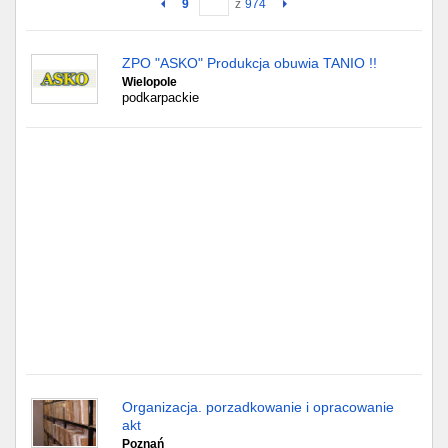
9
z
974
Gdańsk
ZPO "ASKO" Produkcja obuwia TANIO !!
Wielopole
Chorzów
podkarpackie
Lublin
Bydgoszcz
Rzeszów
Gdynia
Gliwice
Białystok
Kielce
Organizacja. porzadkowanie i opracowanie
akt
Poznań