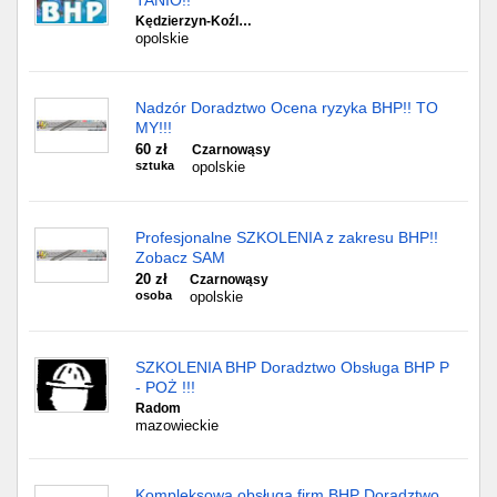
TANIO!!
Kędzierzyn-Koźl…
opolskie
Nadzór Doradztwo Ocena ryzyka BHP!! TO
MY!!!
60 zł
Czarnowąsy
sztuka
opolskie
Profesjonalne SZKOLENIA z zakresu BHP!!
Zobacz SAM
20 zł
Czarnowąsy
osoba
opolskie
SZKOLENIA BHP Doradztwo Obsługa BHP P
- POŻ !!!
Radom
mazowieckie
Kompleksowa obsługa firm BHP Doradztwo