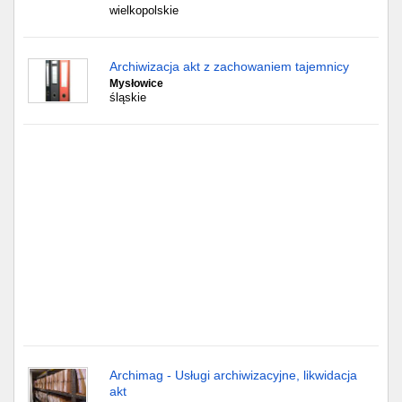
Częstochowa
wielkopolskie
Toruń
Archiwizacja akt z zachowaniem tajemnicy
Mysłowice
Olsztyn
śląskie
Sosnowiec
Opole
Tarnów
Radom
Bytom
Tychy
Archimag - Usługi archiwizacyjne, likwidacja
akt