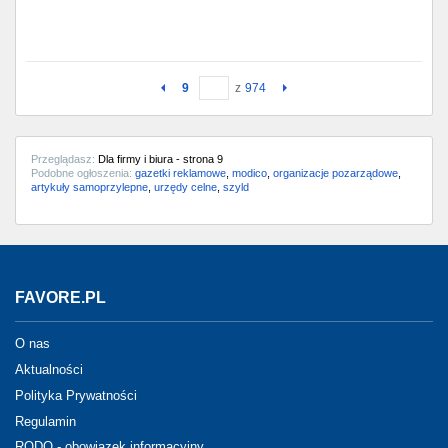
9
z
974
Przeglądasz:
Dla firmy i biura - strona 9
Podobne ogłoszenia:
gazetki reklamowe
,
modico
,
organizacje pozarządowe
,
artykuły samoprzylepne
,
urzędy celne
,
szyld
FAVORE.PL
O nas
Aktualności
Polityka Prywatności
Regulamin
RODO - obowiązek informacyjny