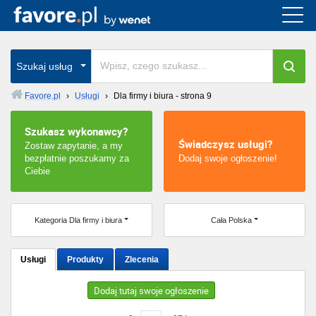
Cała Polska
wszystkie w całym kraju
Szukaj usług
Favore.pl
›
Usługi
›
Dla firmy i biura - strona 9
Warszawa
Szukasz wykonawcy?
Świadczysz usługi?
Zostaw zapytanie, a my
Wrocław
bezpłatnie poszukamy za
Dodaj swoje ogłoszenie!
Ciebie
Kraków
Poznań
Kategoria Dla firmy i biura
Cała Polska
Łódź
Usługi
Produkty
Zlecenia
Katowice
Dodaj tutaj swoje ogłoszenie
Szczecin