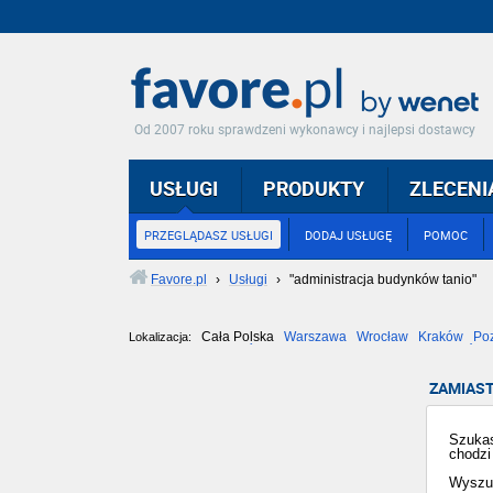
Od 2007 roku sprawdzeni wykonawcy i najlepsi dostawcy
USŁUGI
PRODUKTY
ZLECENI
PRZEGLĄDASZ USŁUGI
DODAJ USŁUGĘ
POMOC
Favore.pl
›
Usługi
›
"administracja budynków tanio"
Cała Polska
Warszawa
Wrocław
Kraków
Po
Lokalizacja:
Częstochowa
Toruń
Olsztyn
Sosnowiec
Opole
Tarnów
ZAMIAST
Szukas
chodzi
Wyszuk