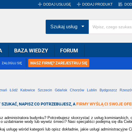
DODAJ USŁUGĘ
DODAJ PRODUKT
DOD
Szukaj usług
A
BAZA WIEDZY
FORUM
MASZ FIRMĘ? ZAREJESTRUJ SIĘ
ZALOGUJ SIĘ
znań
Łódź
Katowice
Szczecin
Gdańsk
Chorzów
Lublin
Bydgoszcz
Rzesz
Radom
Bytom
Tychy
 SZUKAĆ, NAPISZ CO POTRZEBUJESZ, A
FIRMY WYŚLĄ CI SWOJE OFE
z administratora budynku? Potrzebujesz skorzystać z usług kominiarskich,
 o uzdatnianie wody lub wywóz śmieci? Nasi specjaliści podejmą się dla Cieb
aj usługę wśród kategorii lub opisz dokładnie, jakie usługi administracyjne Cię