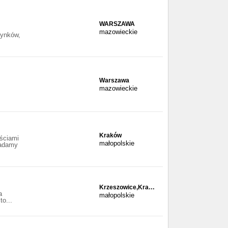
WARSZAWA
mazowieckie
dynków,
Warszawa
mazowieckie
Kraków
ściami
małopolskie
siadamy
Krzeszowice,Kra…
a
małopolskie
o...