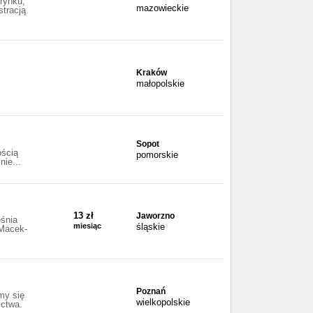
rynku,
mazowieckie
stracją
Kraków
małopolskie
Sopot
ością
pomorskie
nie...
13 zł
Jaworzno
śnia
miesiąc
śląskie
 Macek-
Poznań
my się
wielkopolskie
ictwa.