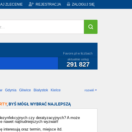
AJ ZLECENIE
REJESTRACJA
ZALOGUJ SIĘ
Favore.pl w liczbach
aktualnie usług
291 827
ów
Gdynia
Gliwice
Białystok
Kielce
rozwiń
RTY
, BYŚ MÓGŁ WYBRAĆ NAJLEPSZĄ
 dezynfekcyjnych czy deratyzacyjnych? A może
ie nawet najtrudniejszych wyzwań!
 interesują oraz termin, miejsce itd.