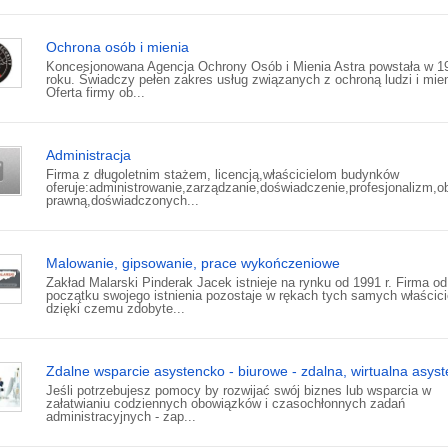
Ochrona osób i mienia
Koncesjonowana Agencja Ochrony Osób i Mienia Astra powstała w 1
roku. Świadczy pełen zakres usług związanych z ochroną ludzi i mien
Oferta firmy ob...
Administracja
Firma z długoletnim stażem, licencją,właścicielom budynków
oferuje:administrowanie,zarządzanie,doświadczenie,profesjonalizm,o
prawną,doświadczonych...
Malowanie, gipsowanie, prace wykończeniowe
Zakład Malarski Pinderak Jacek istnieje na rynku od 1991 r. Firma od
początku swojego istnienia pozostaje w rękach tych samych właścicie
dzięki czemu zdobyte...
Zdalne wsparcie asystencko - biurowe - zdalna, wirtualna asyst
Jeśli potrzebujesz pomocy by rozwijać swój biznes lub wsparcia w
załatwianiu codziennych obowiązków i czasochłonnych zadań
administracyjnych - zap...