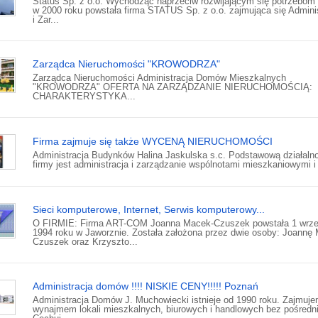
Status Sp. z o.o. Wychodząc naprzeciw rozwijającym się potrzebom 
w 2000 roku powstała firma STATUS Sp. z o.o. zajmująca się Admini
i Zar...
Zarządca Nieruchomości "KROWODRZA"
Zarządca Nieruchomości Administracja Domów Mieszkalnych
"KROWODRZA" OFERTA NA ZARZĄDZANIE NIERUCHOMOŚCIĄ:
CHARAKTERYSTYKA...
Firma zajmuje się także WYCENĄ NIERUCHOMOŚCI
Administracja Budynków Halina Jaskulska s.c. Podstawową działaln
firmy jest administracja i zarządzanie wspólnotami mieszkaniowymi i 
Sieci komputerowe, Internet, Serwis komputerowy...
O FIRMIE: Firma ART-COM Joanna Macek-Czuszek powstała 1 wrze
1994 roku w Jaworznie. Została założona przez dwie osoby: Joannę
Czuszek oraz Krzyszto...
Administracja domów !!!! NISKIE CENY!!!!! Poznań
Administracja Domów J. Muchowiecki istnieje od 1990 roku. Zajmuje
wynajmem lokali mieszkalnych, biurowych i handlowych bez pośredn