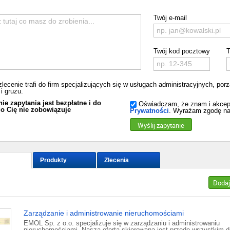
Twój e-mail
Twój kod pocztowy
T
zlecenie trafi do firm specjalizujących się w usługach administracyjnych, 
i gruzu.
ie zapytania jest bezpłatne i do
Oświadczam, że znam i akcep
o Cię nie zobowiązuje
Prywatności
. Wyrażam zgodę na
Wyślij zapytanie
Produkty
Zlecenia
Dodaj
Zarządzanie i administrowanie nieruchomościami
EMOL Sp. z o.o. specjalizuje się w zarządzaniu i administrowaniu
nieruchomościami. Nasza oferta skierowana jest przede wszystkim d