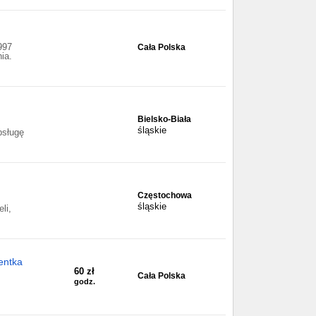
997
Cała Polska
ia.
Bielsko-Biała
śląskie
bsługę
Częstochowa
śląskie
li,
entka
60 zł
Cała Polska
godz.