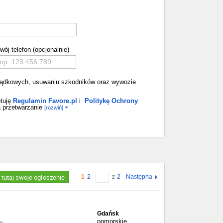
wój telefon (opcjonalnie)
porządkowych, usuwaniu szkodników oraz wywozie
tuję
Regulamin Favore.pl
i
Politykę Ochrony
 przetwarzanie
[rozwiń]
 tutaj swoje ogłoszenie
1
2
z
2
Następna
Gdańsk
pomorskie
o