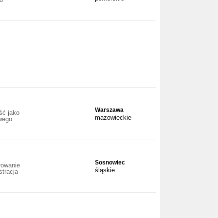
Warszawa
ść jako
mazowieckie
wego
Sosnowiec
rowanie
śląskie
stracja