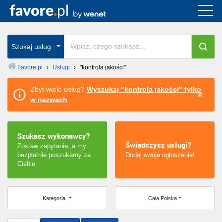
Cała Polska
wszystkie w całym kraju
Szukaj usług
Favore.pl
›
Usługi
›
"kontrola jakości"
Warszawa
Zbyt wiele usług?
Wyszukaj "kontrola jakości" tylko
w nazwach
Wrocław
Kraków
Szukasz wykonawcy?
Świadczysz usługi?
Zostaw zapytanie, a my
Poznań
bezpłatnie poszukamy za
Dodaj swoje ogłoszenie!
Ciebie
Łódź
Katowice
Kategoria
Cała Polska
Szczecin