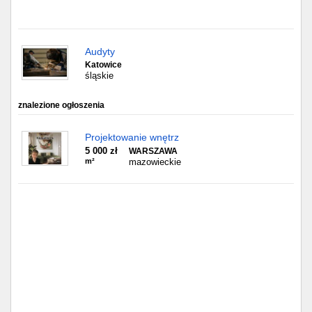
Częstochowa
Toruń
Audyty
Katowice
Olsztyn
śląskie
Sosnowiec
znalezione ogłoszenia
Opole
Projektowanie wnętrz
5 000 zł
WARSZAWA
m²
mazowieckie
Tarnów
Radom
Bytom
Tychy