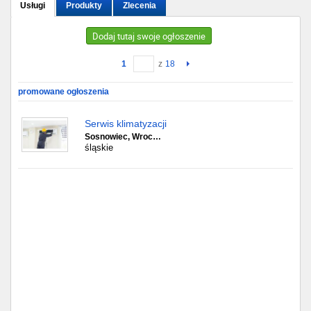
Usługi
Produkty
Zlecenia
Gdańsk
Dodaj tutaj swoje ogłoszenie
Chorzów
1
z
18
Lublin
promowane ogłoszenia
Bydgoszcz
Serwis klimatyzacji
Sosnowiec, Wroc…
śląskie
Rzeszów
Gdynia
Gliwice
Białystok
Kielce